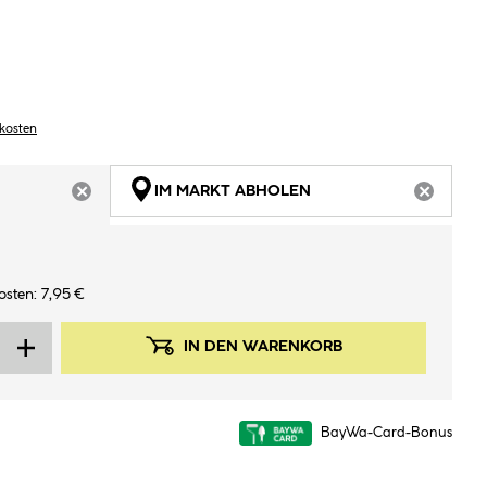
dkosten
IM MARKT ABHOLEN
ARTIKEL NICHT VERFÜGBAR
ARTIKEL
sten: 7,95 €
IN DEN WARENKORB
BayWa-Card-Bonus