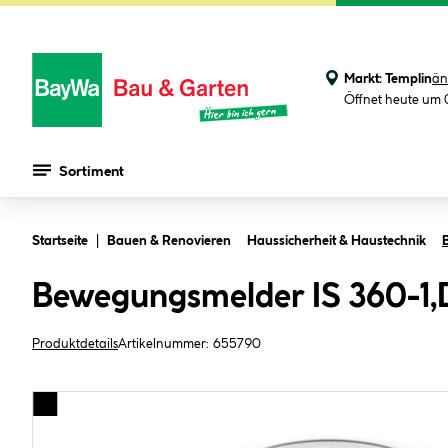
Markt:
Templin
än
Öffnet heute um 
Sortiment
Zum Hauptinhalt springen
Startseite
Bauen & Renovieren
Haussicherheit & Haustechnik
Bewegungsmelder IS 360-1,
Produktdetails
Artikelnummer:
655790
Bildergalerie überspringen