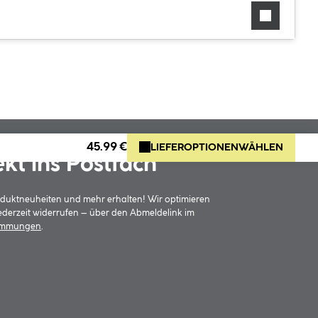
45.99 €
LIEFEROPTIONEN
WÄHLEN
ekt ins Postfach
oduktneuheiten und mehr erhalten! Wir optimieren
jederzeit widerrufen – über den Abmeldelink im
timmungen
.