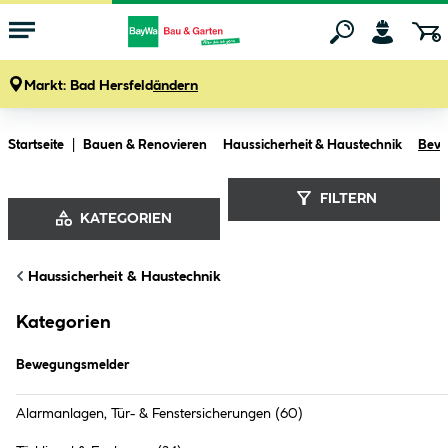
Markt:
Bad Hersfeld
ändern
Zum Hauptinhalt springen
Startseite
Bauen & Renovieren
Haussicherheit & Haustechnik
Bew
FILTERN
KATEGORIEN
Bewegungsmelder (
21
Produkte
)
Haussicherheit & Haustechnik
Kategorien
Bewegungsmelder
Alarmanlagen, Tür- & Fenstersicherungen
(60)