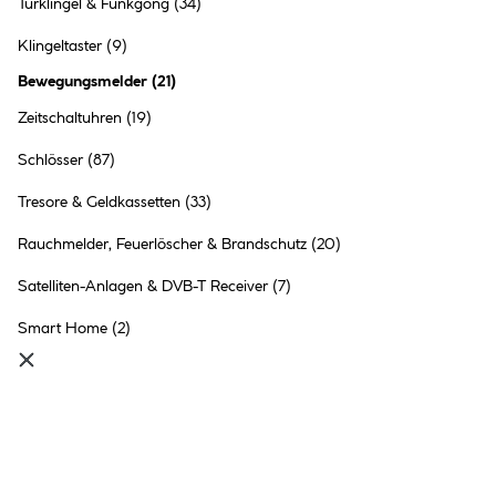
Türklingel & Funkgong
(34)
Daemmerungsschalter
Nightmatiq WS
Klingeltaster
(9)
2 Ausführungen
Bewegungsmelder
(
21
)
29.99 €
Inhalt:
1 Stück
Zeitschaltuhren
(19)
Schlösser
(87)
●
Online verfügbar
●
im Markt
Bad Hersfeld
nicht vorrätig
Tresore & Geldkassetten
(33)
●
9+
in anderen Märkten
vorrätig
Rauchmelder, Feuerlöscher & Brandschutz
(20)
Satelliten-Anlagen & DVB-T Receiver
(7)
Smart Home
(2)
Steinel Bewegungsmelder IR
180 UP EASY weiß
59.99 €
Inhalt:
1 Stück