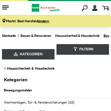
Markt:
Bad Hersfeld
ändern
Zum Hauptinhalt springen
Startseite
Bauen & Renovieren
Haussicherheit & Haustechnik
Bew
FILTERN
KATEGORIEN
Bewegungsmelder (
21
Produkte
)
Haussicherheit & Haustechnik
Kategorien
Bewegungsmelder
Alarmanlagen, Tür- & Fenstersicherungen
(62)