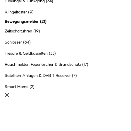
Türklingel & Funkgong
(34)
Daemmerungsschalter
Nightmatiq WS
Klingeltaster
(9)
2 Ausführungen
Bewegungsmelder
(
21
)
29.99 €
Inhalt:
1 Stück
Zeitschaltuhren
(19)
Schlösser
(84)
●
Online verfügbar
●
im Markt
Bad Hersfeld
nicht vorrätig
Tresore & Geldkassetten
(33)
●
9+
in anderen Märkten
vorrätig
Rauchmelder, Feuerlöscher & Brandschutz
(17)
Satelliten-Anlagen & DVB-T Receiver
(7)
Smart Home
(2)
Steinel Bewegungsmelder IR
180 UP EASY weiß
59.99 €
Inhalt:
1 Stück