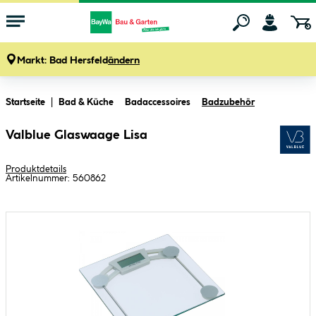
Markt:
Bad Hersfeld
ändern
Zum Hauptinhalt springen
Startseite
Bad & Küche
Badaccessoires
Badzubehör
Valblue Glaswaage Lisa
Produktdetails
Artikelnummer:
560862
Bildergalerie überspringen