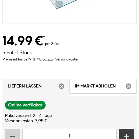
14.99 €
*
pro Stück
Inhalt:
1 Stück
Preise inklusive 19 % MwSt. zzgl. Versandkosten
LIEFERN LASSEN
IM MARKT ABHOLEN
ARTIKEL NICHT VERFÜGBAR
ARTIK
Online verfügbar
Paketversand: 2 - 4 Tage
Versandkosten: 7,95 €