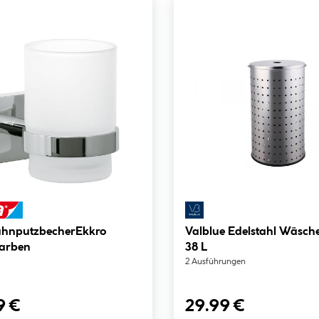
ahnputzbecherEkkro
Valblue Edelstahl Wäsch
arben
38 L
2 Ausführungen
9 €
29.99 €