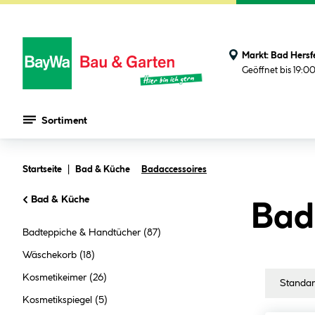
Markt:
Bad Hersf
Geöffnet bis 19:0
Sortiment
Zum Hauptinhalt springen
Startseite
Bad & Küche
Badaccessoires
Bad & Küche
Bad
Badteppiche & Handtücher
(87)
Wäschekorb
(18)
Kosmetikeimer
(26)
Kosmetikspiegel
(5)