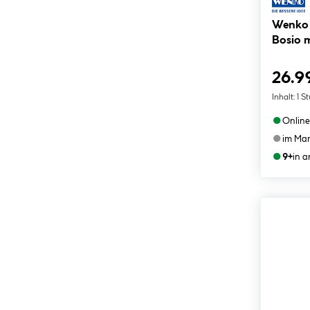
Wenko T
Bosio 
26.9
Inhalt:
1 S
●
Online
●
im Mar
●
9+
in 