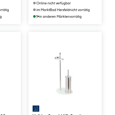
●
Online nicht verfügbar
●
orrätig
im Markt
Bad Hersfeld
nicht vorrätig
●
ig
1+
in anderen Märkten
vorrätig