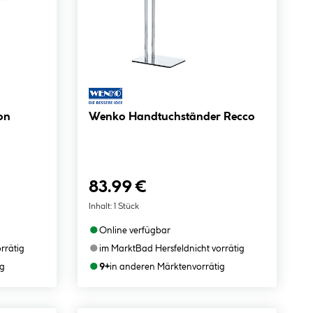
on
Wenko Handtuchständer Recco
83.99 €
Inhalt:
1 Stück
●
Online verfügbar
●
orrätig
im Markt
Bad Hersfeld
nicht vorrätig
●
ig
9+
in anderen Märkten
vorrätig