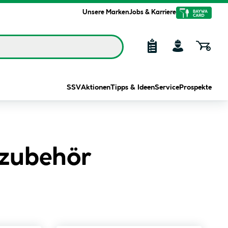
Unsere Marken
Jobs & Karriere
SSV
Aktionen
Tipps & Ideen
Service
Prospekte
dzubehör