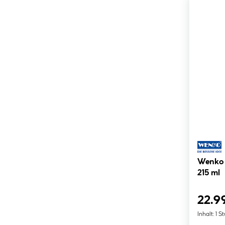
Wenko 
215 ml
22.9
Inhalt:
1 S