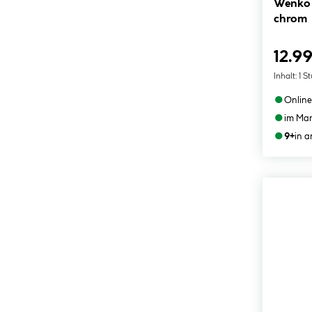
Wenko 
chrom
12.99
Inhalt:
1 S
●
Online
●
im Mar
●
9+
in 