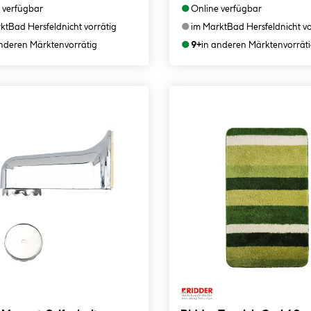
●
 verfügbar
Online verfügbar
●
kt
Bad Hersfeld
nicht vorrätig
im Markt
Bad Hersfeld
nicht v
●
anderen Märkten
vorrätig
9+
in anderen Märkten
vorrät