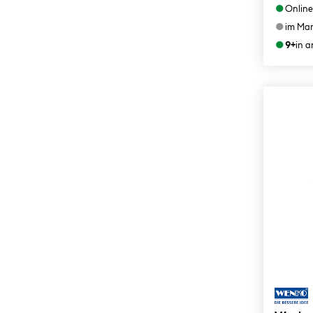
●
Online
●
im Mar
●
9+
in 