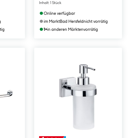
Inhalt:
1 Stück
●
Online verfügbar
●
g
im Markt
Bad Hersfeld
nicht vorrätig
●
tig
1+
in anderen Märkten
vorrätig