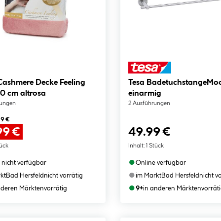
Cashmere Decke Feeling
Tesa BadetuchstangeMo
70 cm altrosa
einarmig
rungen
2 Ausführungen
99 €
99 €
49.99 €
tück
Inhalt:
1 Stück
●
 nicht verfügbar
Online verfügbar
●
kt
Bad Hersfeld
nicht vorrätig
im Markt
Bad Hersfeld
nicht v
●
nderen Märkten
vorrätig
9+
in anderen Märkten
vorrät