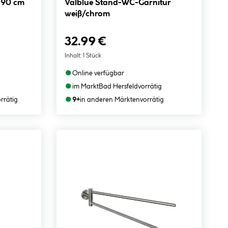
Valblue Stand-WC-Garnitur
weiß/chrom
32.99 €
Inhalt:
1 Stück
●
Online verfügbar
●
im Markt
Bad Hersfeld
vorrätig
●
orrätig
9+
in anderen Märkten
vorrätig