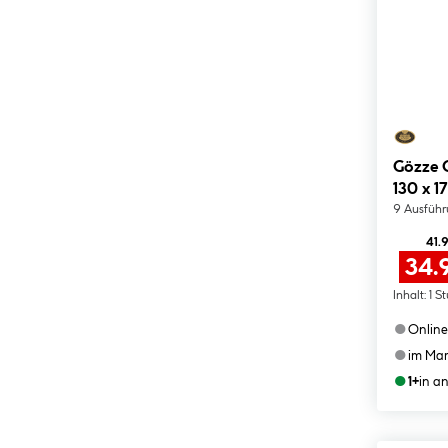
Gözze 
130 x 1
9 Ausfüh
41.
34.
Inhalt:
1 S
●
Online
●
im Mar
●
1+
in a