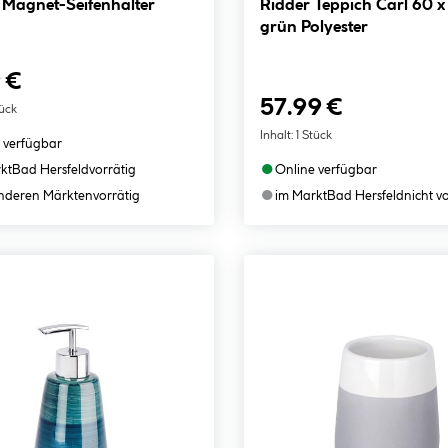
Magnet-Seifenhalter
Ridder Teppich Carl 60 x 90 cm
grün Polyester
 €
57.99 €
tück
Inhalt:
1 Stück
 verfügbar
●
kt
Bad Hersfeld
vorrätig
Online verfügbar
●
anderen Märkten
vorrätig
im Markt
Bad Hersfeld
nicht v