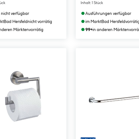
tück
Inhalt:
1 Stück
●
 nicht verfügbar
Ausführungen verfügbar
●
kt
Bad Hersfeld
nicht vorrätig
im Markt
Bad Hersfeld
vorräti
●
anderen Märkten
vorrätig
99+
in anderen Märkten
vorrä