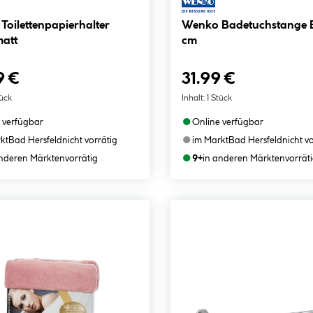
oilettenpapierhalter
Wenko Badetuchstange 
matt
cm
9 €
31.99 €
tück
Inhalt:
1 Stück
●
 verfügbar
Online verfügbar
●
kt
Bad Hersfeld
nicht vorrätig
im Markt
Bad Hersfeld
nicht v
●
anderen Märkten
vorrätig
9+
in anderen Märkten
vorrät