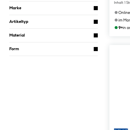
Inhalt:
1 S
Marke
●
Online
●
im Mar
Artikeltyp
●
9+
in 
Material
Form