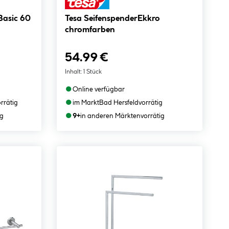
Basic 60
Tesa SeifenspenderEkkro
chromfarben
54.99 €
Inhalt:
1 Stück
●
Online verfügbar
●
orrätig
im Markt
Bad Hersfeld
vorrätig
●
ig
9+
in anderen Märkten
vorrätig