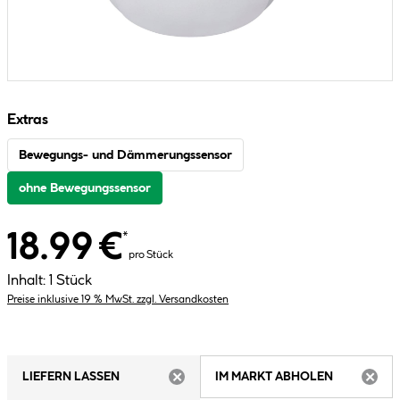
Extras
Bewegungs- und Dämmerungssensor
ohne Bewegungssensor
18.99 €
*
pro Stück
Inhalt:
1 Stück
Preise inklusive 19 % MwSt. zzgl. Versandkosten
LIEFERN LASSEN
IM MARKT ABHOLEN
ARTIKEL NICHT VERFÜGBAR
ARTIK