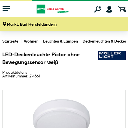
Markt:
Bad Hersfeld
ändern
Zum Hauptinhalt springen
Startseite
Wohnen
Leuchten & Lampen
Deckenleuchten & Decke
LED-Deckenleuchte Pictor ohne
Bewegungssensor weiß
Produktdetails
Artikelnummer:
214861
Bildergalerie überspringen