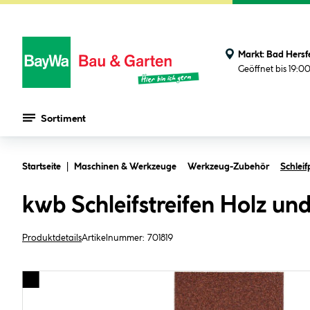
Markt:
Bad Hersf
Geöffnet bis 19:0
Sortiment
Zum Hauptinhalt springen
Startseite
Maschinen & Werkzeuge
Werkzeug-Zubehör
Schleif
kwb Schleifstreifen Holz u
Produktdetails
Artikelnummer:
701819
Bildergalerie überspringen