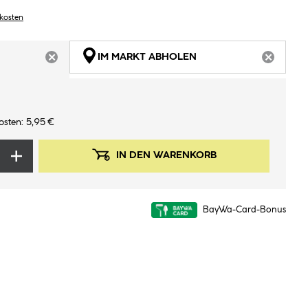
dkosten
IM MARKT ABHOLEN
ARTIKEL NICHT VERFÜGBAR
ARTIKEL
osten: 5,95 €
IN DEN WARENKORB
BayWa-Card-Bonus