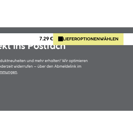
7.29 €
LIEFEROPTIONEN
WÄHLEN
ekt ins Postfach
oduktneuheiten und mehr erhalten! Wir optimieren
jederzeit widerrufen – über den Abmeldelink im
timmungen
.