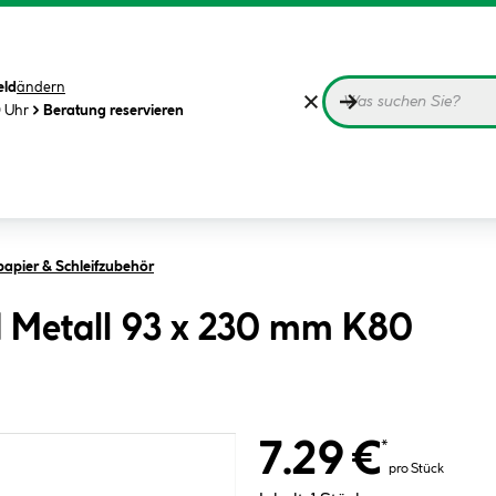
eld
ändern
0 Uhr
Beratung reservieren
papier & Schleifzubehör
nd Metall 93 x 230 mm K80
7.29 €
*
pro Stück