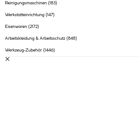
Reinigungsmaschinen
(183)
Werkstatteinrichtung
(147)
Eisenwaren
(2172)
Arbeitskleidung & Arbeitsschutz
(848)
Werkzeug-Zubehör
(1446)
Unser Service: Werkzeugvermietung
Sie wollen erst einmal ausprobieren, ob ein Werkzeug zu Ihnen
passt oder benötigen es nur für kurze Zeit? Dann sind Sie mit
unserer Werkzeugvermietung richtig gut beraten.
ZUM SERVICE