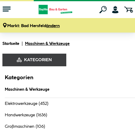
Markt:
Bad Hersfeld
ändern
Zum Hauptinhalt springen
Startseite
Maschinen & Werkzeuge
KATEGORIEN
Kategorien
Maschinen & Werkzeuge
Maschinen & Werkzeuge
Elektrowerkzeuge
(452)
Handwerkzeuge
(1636)
Großmaschinen
(106)