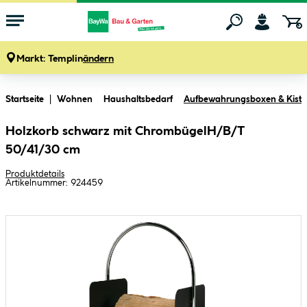
Markt:
Templin
ändern
Zum Hauptinhalt springen
Startseite
Wohnen
Haushaltsbedarf
Aufbewahrungsboxen & Kist
Holzkorb schwarz mit ChrombügelH/B/T
50/41/30 cm
Produktdetails
Artikelnummer:
924459
Bildergalerie überspringen