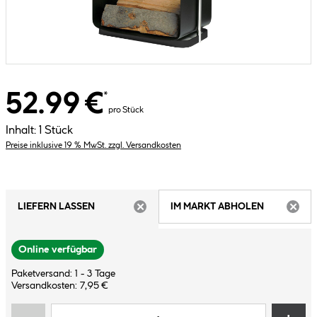
52.99 €
*
pro Stück
Inhalt:
1 Stück
Preise inklusive 19 % MwSt. zzgl. Versandkosten
LIEFERN LASSEN
IM MARKT ABHOLEN
ARTIKEL NICHT VERFÜGBAR
ARTIK
Online verfügbar
Paketversand: 1 - 3 Tage
Versandkosten: 7,95 €