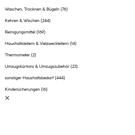
Waschen, Trocknen & Bügeln
(76)
Mörtelkasten 90 L schwarz
Kehren & Wischen
(244)
7.99 €
Inhalt:
1 Stück
Reinigungsmittel
(169)
Haushaltsleitern & Vielzweckleitern
(14)
●
Thermometer
(2)
Online verfügbar
●
im Markt
Templin
vorrätig
Umzugskartons & Umzugszubehör
(23)
●
999+
in anderen Märkten
vorrätig
sonstiger Haushaltsbedarf
(444)
Kindersicherungen
(16)
Kreher Transportbox Jumbo
XXL mit Rollen 145 L
2 Ausführungen
39.99 €