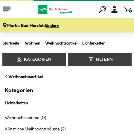
Markt:
Bad Hersfeld
ändern
Zum Hauptinhalt springen
Startseite
Wohnen
Weihnachtsartikel
Lichterketten
KATEGORIEN
FILTERN
Weihnachtsartikel
Lichterketten (
0
Produkte
)
Kategorien
Lichterketten
Weihnachtsbäume
(0)
Künstliche Weihnachtsbäume
(2)