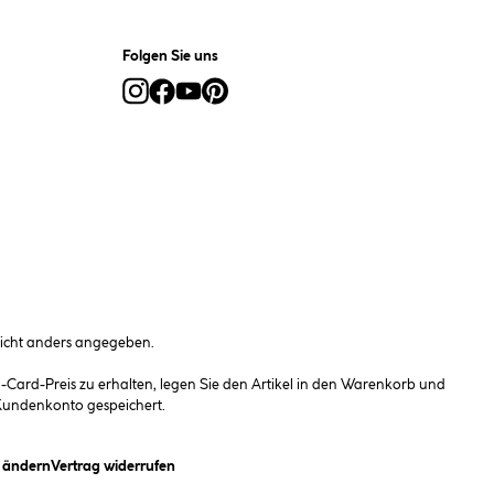
Folgen Sie uns
cht anders angegeben.
ard-Preis zu erhalten, legen Sie den Artikel in den Warenkorb und
 Kundenkonto gespeichert.
(öffnet ein Dialogfeld)
n ändern
Vertrag widerrufen