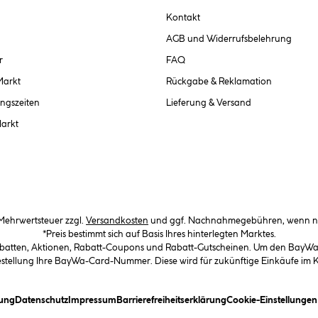
Kontakt
AGB und Widerrufsbelehrung
r
FAQ
Markt
Rückgabe & Reklamation
ngszeiten
Lieferung & Versand
Markt
. Mehrwertsteuer zzgl.
Versandkosten
und ggf. Nachnahmegebühren, wenn ni
*Preis bestimmt sich auf Basis Ihres hinterlegten Marktes.
abatten, Aktionen, Rabatt-Coupons und Rabatt-Gutscheinen. Um den BayWa-C
Bestellung Ihre BayWa-Card-Nummer. Diese wird für zukünftige Einkäufe im
(öffnet ein Dialogfeld)
(öffnet ein Dialogfeld)
(öffnet ein Dialogfeld)
(öffnet ein Dialogfeld)
ung
Datenschutz
Impressum
Barrierefreiheitserklärung
Cookie-Einstellunge