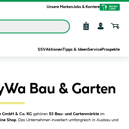
Unsere Marken
Jobs & Karriere
SSV
Aktionen
Tipps & Ideen
Service
Prospekte
yWa Bau & Garten
e GmbH & Co. KG
gehören
53 Bau- und Gartenmärkte
im
ine Shop
. Das Unternehmen investiert umfangreich in Ausbau und