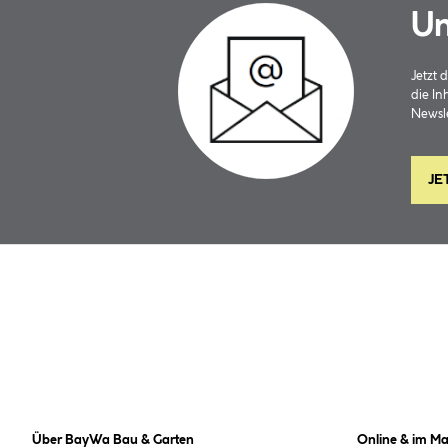
Un
Jetzt
die In
Newsle
JE
Über BayWa Bau & Garten
Online & im Ma