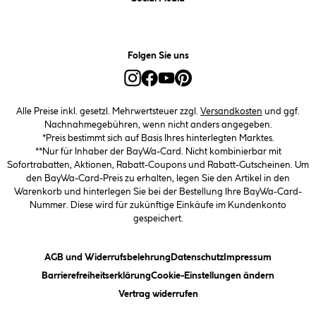
Folgen Sie uns
Alle Preise inkl. gesetzl. Mehrwertsteuer zzgl.
Versandkosten
und ggf.
Nachnahmegebühren, wenn nicht anders angegeben.
*Preis bestimmt sich auf Basis Ihres hinterlegten Marktes.
**Nur für Inhaber der BayWa-Card. Nicht kombinierbar mit
Sofortrabatten, Aktionen, Rabatt-Coupons und Rabatt-Gutscheinen. Um
den BayWa-Card-Preis zu erhalten, legen Sie den Artikel in den
Warenkorb und hinterlegen Sie bei der Bestellung Ihre BayWa-Card-
Nummer. Diese wird für zukünftige Einkäufe im Kundenkonto
gespeichert.
(öffnet ein Dialogfeld)
(öffnet ein Dialogfeld)
(öffnet ein
AGB und Widerrufsbelehrung
Datenschutz
Impressum
(öffnet ein Dialogfeld)
(öffnet ei
Barrierefreiheitserklärung
Cookie-Einstellungen ändern
Vertrag widerrufen