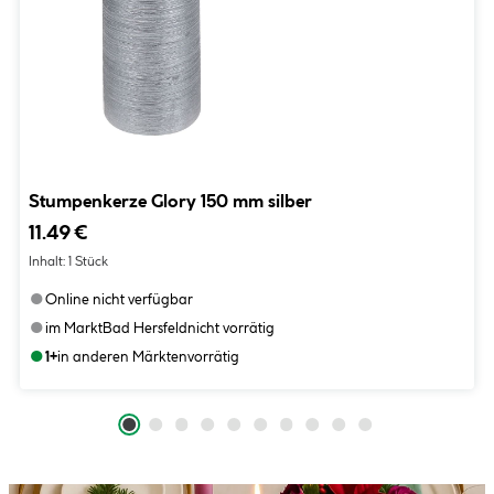
Stumpenkerze Glory 150 mm silber
11.49 €
Inhalt:
1 Stück
●
Online nicht verfügbar
●
im Markt
Bad Hersfeld
nicht vorrätig
●
1+
in anderen Märkten
vorrätig