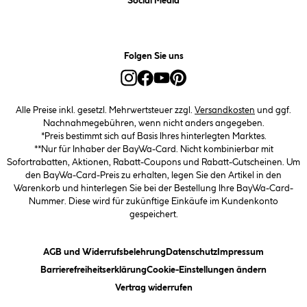
Social Media
Folgen Sie uns
Alle Preise inkl. gesetzl. Mehrwertsteuer zzgl.
Versandkosten
und ggf.
Nachnahmegebühren, wenn nicht anders angegeben.
*Preis bestimmt sich auf Basis Ihres hinterlegten Marktes.
**Nur für Inhaber der BayWa-Card. Nicht kombinierbar mit
Sofortrabatten, Aktionen, Rabatt-Coupons und Rabatt-Gutscheinen. Um
den BayWa-Card-Preis zu erhalten, legen Sie den Artikel in den
Warenkorb und hinterlegen Sie bei der Bestellung Ihre BayWa-Card-
Nummer. Diese wird für zukünftige Einkäufe im Kundenkonto
gespeichert.
(öffnet ein Dialogfeld)
(öffnet ein Dialogfeld)
(öffnet ein
AGB und Widerrufsbelehrung
Datenschutz
Impressum
(öffnet ein Dialogfeld)
(öffnet ei
Barrierefreiheitserklärung
Cookie-Einstellungen ändern
Vertrag widerrufen