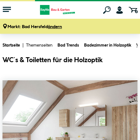
Markt:
Bad Hersfeld
ändern
Zum Hauptinhalt springen
Themenseiten
Startseite
Bad Trends
Badezimmer in Holzoptik
W
WC´s & Toiletten für die Holzoptik