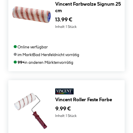
Vincent Farbwalze Signum 25
cm
13.99 €
Inhalt:
1 Stück
●
Online verfügbar
●
im Markt
Bad Hersfeld
nicht vorrätig
●
99+
in anderen Märkten
vorrätig
Vincent Roller Feste Farbe
9.99 €
Inhalt:
1 Stück