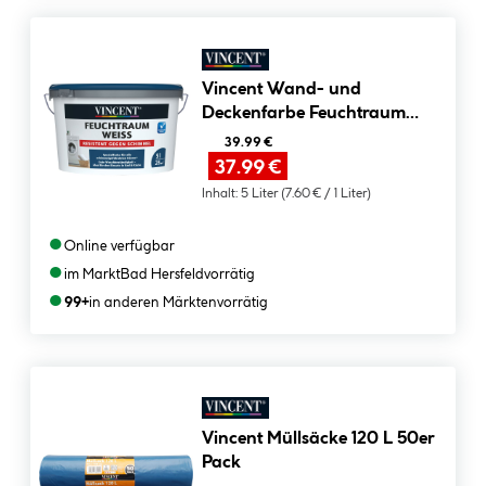
Vincent Wand- und
Deckenfarbe Feuchtraum
Weiß seidenmatt 5 L
39.99 €
37.99 €
Inhalt:
5 Liter
(7.60 € / 1 Liter)
●
Online verfügbar
●
im Markt
Bad Hersfeld
vorrätig
●
99+
in anderen Märkten
vorrätig
Vincent Müllsäcke 120 L 50er
Pack