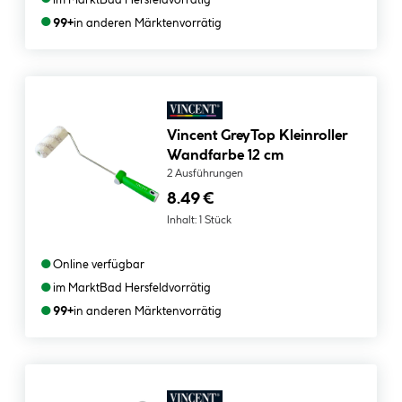
●
99+
in anderen Märkten
vorrätig
Vincent GreyTop Kleinroller
Wandfarbe 12 cm
2 Ausführungen
8.49 €
Inhalt:
1 Stück
●
Online verfügbar
●
im Markt
Bad Hersfeld
vorrätig
●
99+
in anderen Märkten
vorrätig