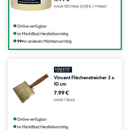
Inhalt:
150 Meter
(0.08 € / 1 Meter)
●
Online verfügbar
●
im Markt
Bad Hersfeld
vorrätig
●
99+
in anderen Märkten
vorrätig
Vincent Flächenstreicher 3 x
10 cm
7.99 €
Inhalt:
1 Stück
●
Online verfügbar
●
im Markt
Bad Hersfeld
vorrätig