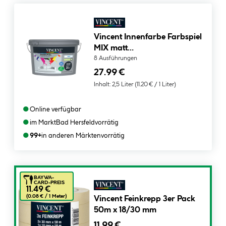
Vincent Innenfarbe Farbspiel
MIX matt
konservierungsmittelfrei 2,5 L
8 Ausführungen
27.99 €
Inhalt:
2,5 Liter
(11.20 € / 1 Liter)
●
Online verfügbar
●
im Markt
Bad Hersfeld
vorrätig
●
99+
in anderen Märkten
vorrätig
BAYWA-
CARD-PREIS
11.49 €
(0.08 € /
1
Meter)
Vincent Feinkrepp 3er Pack
50m x 18/30 mm
11.99 €