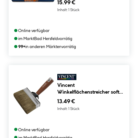
15.99 €
Inhalt:
1 Stück
●
Online verfügbar
●
im Markt
Bad Hersfeld
vorrätig
●
99+
in anderen Märkten
vorrätig
Vincent
Winkelflächenstreicher soft
Touch
13.49 €
Inhalt:
1 Stück
●
Online verfügbar
●
im Markt
Bad Hersfeld
vorrätig