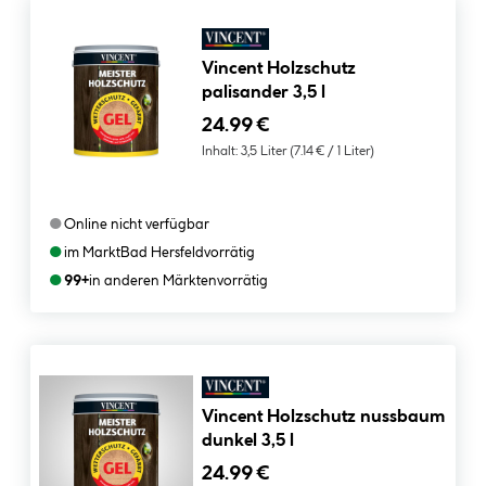
Vincent Holzschutz
palisander 3,5 l
24.99 €
Inhalt:
3,5 Liter
(7.14 € / 1 Liter)
●
Online nicht verfügbar
●
im Markt
Bad Hersfeld
vorrätig
●
99+
in anderen Märkten
vorrätig
Vincent Holzschutz nussbaum
dunkel 3,5 l
24.99 €