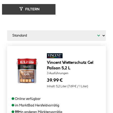
FILTERN
Vincent Wetterschutz Gel
Palisan 5,2 L
3 Ausführungen
39.99 €
Inhalt:
5,2 Liter
(7.69 € / 1 Liter)
●
Online verfügbar
●
im Markt
Bad Hersfeld
vorrätig
●
99+
in anderen Märkten
vorrätig