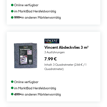
●
Online verfügbar
●
im Markt
Bad Hersfeld
vorrätig
●
999+
in anderen Märkten
vorrätig
Vincent Abdeckvlies 3 m²
3 Ausführungen
7.99 €
Inhalt:
3 Quadratmeter
(2.66 € / 1
Quadratmeter)
●
Online verfügbar
●
im Markt
Bad Hersfeld
vorrätig
●
499+
in anderen Märkten
vorrätig