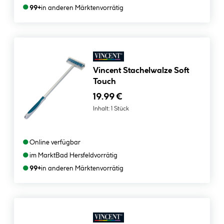
●
99+
in anderen Märkten
vorrätig
Vincent Stachelwalze Soft
Touch
19.99 €
Inhalt:
1 Stück
●
Online verfügbar
●
im Markt
Bad Hersfeld
vorrätig
●
99+
in anderen Märkten
vorrätig