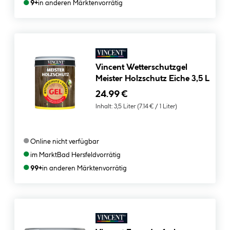
●
9+
in anderen Märkten
vorrätig
Vincent Wetterschutzgel
Meister Holzschutz Eiche 3,5 L
24.99 €
Inhalt:
3,5 Liter
(7.14 € / 1 Liter)
●
Online nicht verfügbar
●
im Markt
Bad Hersfeld
vorrätig
●
99+
in anderen Märkten
vorrätig