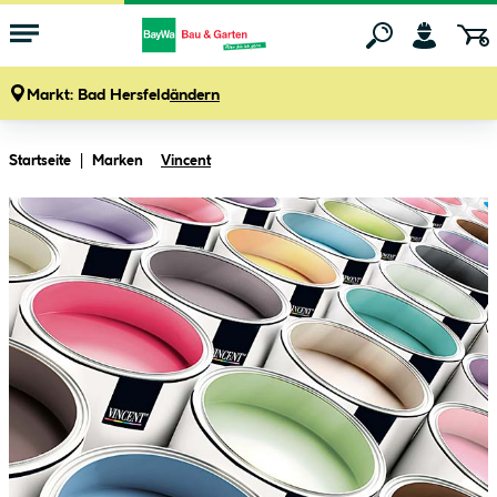
Markt:
Bad Hersfeld
ändern
Zum Hauptinhalt springen
Startseite
Marken
Vincent