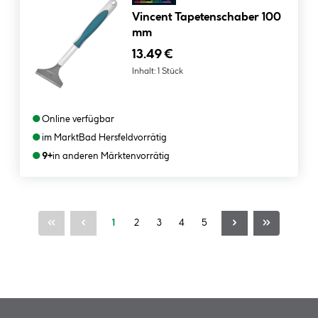
Vincent Tapetenschaber 100
mm
13.49 €
Inhalt:
1 Stück
●
Online verfügbar
●
im Markt
Bad Hersfeld
vorrätig
●
9+
in anderen Märkten
vorrätig
Seite
Seite
Seite
Seite
Seite
1
2
3
4
5