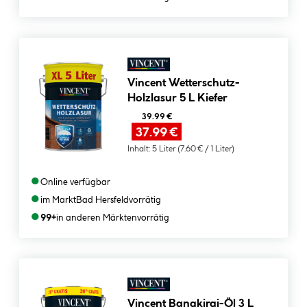
Vincent Wetterschutz-
Holzlasur 5 L Kiefer
39.99 €
37.99 €
Inhalt:
5 Liter
(7.60 € / 1 Liter)
●
Online verfügbar
●
im Markt
Bad Hersfeld
vorrätig
●
99+
in anderen Märkten
vorrätig
Vincent Bangkirai-Öl 3 L