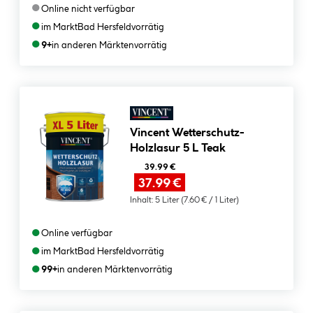
●
Online nicht verfügbar
●
im Markt
Bad Hersfeld
vorrätig
●
9+
in anderen Märkten
vorrätig
Vincent Wetterschutz-
Holzlasur 5 L Teak
39.99 €
37.99 €
Inhalt:
5 Liter
(7.60 € / 1 Liter)
●
Online verfügbar
●
im Markt
Bad Hersfeld
vorrätig
●
99+
in anderen Märkten
vorrätig