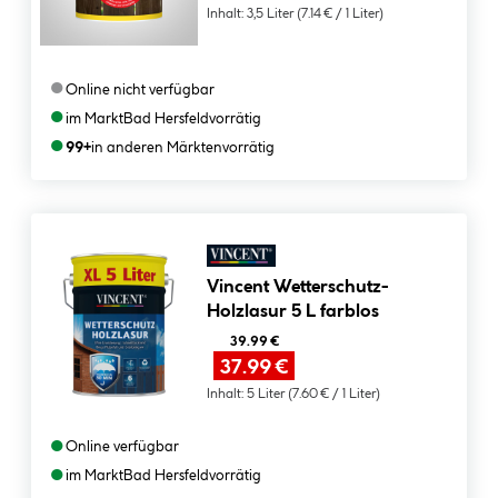
Inhalt:
3,5 Liter
(7.14 € / 1 Liter)
●
Online nicht verfügbar
●
im Markt
Bad Hersfeld
vorrätig
●
99+
in anderen Märkten
vorrätig
Vincent Wetterschutz-
Holzlasur 5 L farblos
39.99 €
37.99 €
Inhalt:
5 Liter
(7.60 € / 1 Liter)
●
Online verfügbar
●
im Markt
Bad Hersfeld
vorrätig