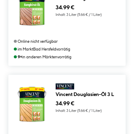
34.99 €
Inhalt:
3 Liter
(11.66 € / 1 Liter)
●
Online nicht verfügbar
●
im Markt
Bad Hersfeld
vorrätig
●
9+
in anderen Märkten
vorrätig
Vincent Douglasien-Öl 3 L
34.99 €
Inhalt:
3 Liter
(11.66 € / 1 Liter)