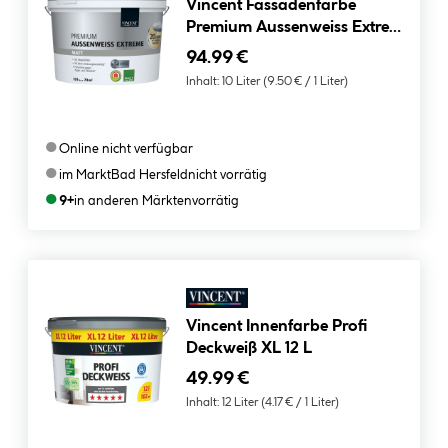
Vincent Fassadenfarbe
Premium Aussenweiss Extreme
matt 10 L
94.99 €
Inhalt:
10 Liter
(9.50 € / 1 Liter)
●
Online nicht verfügbar
●
im Markt
Bad Hersfeld
nicht vorrätig
●
9+
in anderen Märkten
vorrätig
Vincent Innenfarbe Profi
Deckweiß XL 12 L
49.99 €
Inhalt:
12 Liter
(4.17 € / 1 Liter)