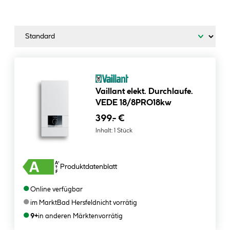
Vaillant elekt. Durchlaufe.
VEDE 18/8PRO18kw
399.- €
Inhalt:
1 Stück
Produktdatenblatt
●
Online verfügbar
●
im Markt
Bad Hersfeld
nicht vorrätig
●
9+
in anderen Märkten
vorrätig