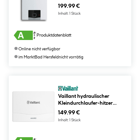
199.99 €
Inhalt:
1 Stück
Produktdatenblatt
●
Online nicht verfügbar
●
im Markt
Bad Hersfeld
nicht vorrätig
Vaillant hydraulischer
Kleindurchlaufer-hitzer
MINIVEDH3/3N 3,5 kW
149.99 €
Inhalt:
1 Stück