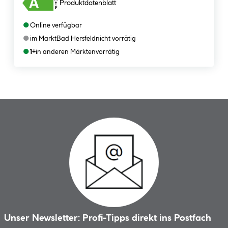
Produktdatenblatt
●
Online verfügbar
●
im Markt
Bad Hersfeld
nicht vorrätig
●
1+
in anderen Märkten
vorrätig
Unser Newsletter: Profi-Tipps direkt ins Postfach