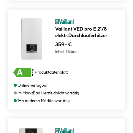
Vaillant VED pro E 21/8
elektr.Durchlauferhitzer
359.- €
Inhalt:
1 Stück
Produktdatenblatt
●
Online verfügbar
●
im Markt
Bad Hersfeld
nicht vorrätig
●
1+
in anderen Märkten
vorrätig