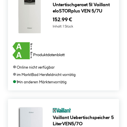
Untertischgeraet 5l Vaillant
eloSTORplus VEN 5/7U
152.99 €
Inhalt:
1 Stück
Produktdatenblatt
●
Online nicht verfügbar
●
im Markt
Bad Hersfeld
nicht vorrätig
●
1+
in anderen Märkten
vorrätig
Vaillant Uebertischspeicher 5
LiterVEN5/7O