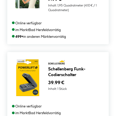
Inhalt:
1,95 Quadratmeter
(4.10 € / 1
Quadratmeter)
●
Online verfügbar
●
im Markt
Bad Hersfeld
vorrätig
●
499+
in anderen Märkten
vorrätig
Schellenberg Funk-
Codierschalter
39.99 €
Inhalt:
1 Stück
●
Online verfügbar
●
im Markt
Bad Hersfeld
vorrätig