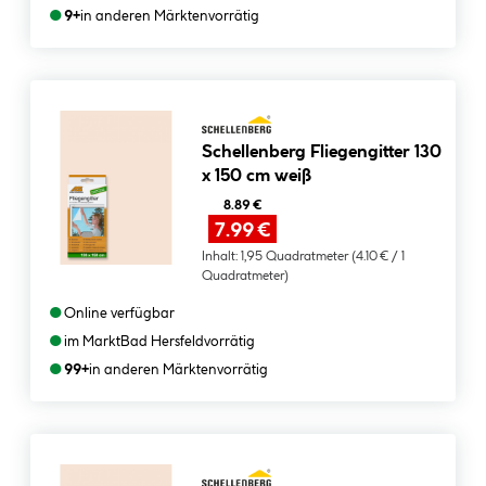
●
9+
in anderen Märkten
vorrätig
Schellenberg Fliegengitter 130
x 150 cm weiß
8.89 €
7.99 €
Inhalt:
1,95 Quadratmeter
(4.10 € / 1
Quadratmeter)
●
Online verfügbar
●
im Markt
Bad Hersfeld
vorrätig
●
99+
in anderen Märkten
vorrätig