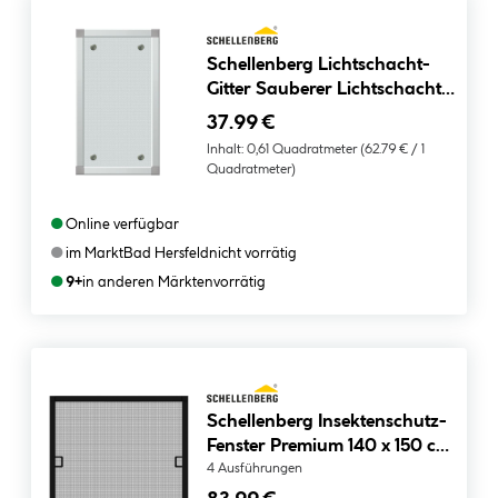
Schellenberg Lichtschacht-
Gitter Sauberer Lichtschacht
Aluminium 55 x 110 cm
37.99 €
Inhalt:
0,61 Quadratmeter
(62.79 € / 1
Quadratmeter)
●
Online verfügbar
●
im Markt
Bad Hersfeld
nicht vorrätig
●
9+
in anderen Märkten
vorrätig
Schellenberg Insektenschutz-
Fenster Premium 140 x 150 cm
anthrazit
4 Ausführungen