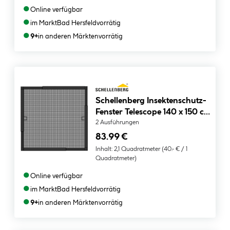
●
Online verfügbar
●
im Markt
Bad Hersfeld
vorrätig
●
9+
in anderen Märkten
vorrätig
Schellenberg Insektenschutz-
Fenster Telescope 140 x 150 cm
anthrazit
2 Ausführungen
83.99 €
Inhalt:
2,1 Quadratmeter
(40.- € / 1
Quadratmeter)
●
Online verfügbar
●
im Markt
Bad Hersfeld
vorrätig
●
9+
in anderen Märkten
vorrätig