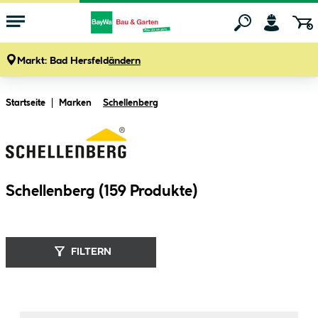
Markt:
Bad Hersfeld
ändern
Zum Hauptinhalt springen
Startseite
Marken
Schellenberg
Schellenberg (
159
Produkte
)
FILTERN