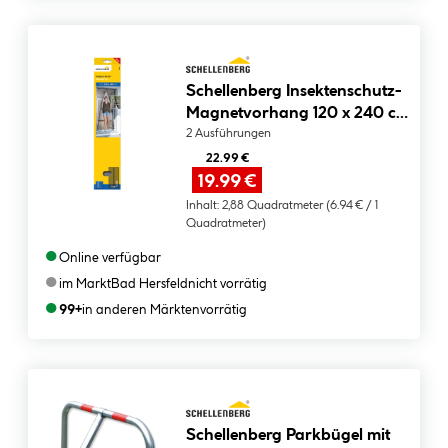
Schellenberg Insektenschutz-
Magnetvorhang 120 x 240 cm
anthrazit
2 Ausführungen
22.99 €
19.99 €
Inhalt:
2,88 Quadratmeter
(6.94 € / 1
Quadratmeter)
●
Online verfügbar
●
im Markt
Bad Hersfeld
nicht vorrätig
●
99+
in anderen Märkten
vorrätig
Schellenberg Parkbügel mit