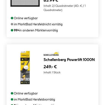
83.99 €
Inhalt:
2,1 Quadratmeter
(40.- € / 1
Quadratmeter)
●
Online verfügbar
●
im Markt
Bad Hersfeld
nicht vorrätig
●
99+
in anderen Märkten
vorrätig
Schellenberg Powerlift 1000N
249.- €
Inhalt:
1 Stück
●
Online verfügbar
●
im Markt
Bad Hersfeld
vorrätig