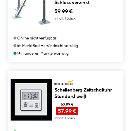
Schloss verzinkt
59.99 €
Inhalt:
1 Stück
●
Online nicht verfügbar
●
im Markt
Bad Hersfeld
nicht vorrätig
●
1+
in anderen Märkten
vorrätig
Schellenberg Zeitschaltuhr
Standard weiß
63.99 €
57.99 €
Inhalt:
1 Stück