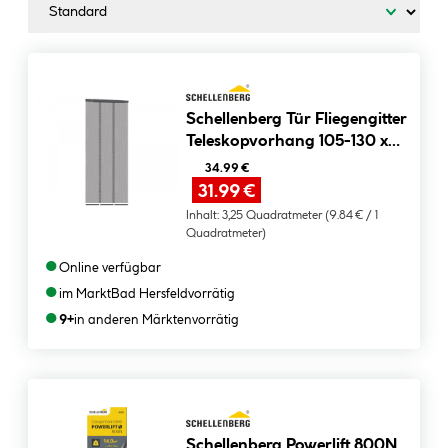
Schellenberg Tür Fliegengitter
Teleskopvorhang 105-130 x
250 cm Breite verstellbar
34.99 €
anthrazit
31.99 €
Inhalt:
3,25 Quadratmeter
(9.84 € / 1
Quadratmeter)
●
Online verfügbar
●
im Markt
Bad Hersfeld
vorrätig
●
9+
in anderen Märkten
vorrätig
Schellenberg Powerlift 800N