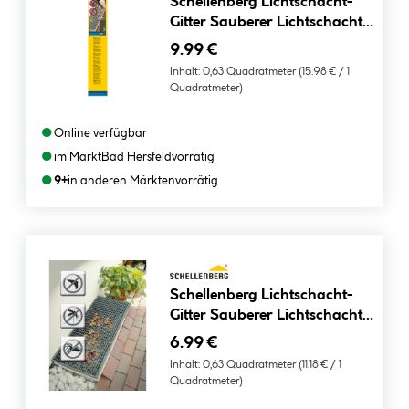
Schellenberg Lichtschacht-
Gitter Sauberer Lichtschacht
Aluminium 50 x 125 cm
9.99 €
Inhalt:
0,63 Quadratmeter
(15.98 € / 1
Quadratmeter)
●
Online verfügbar
●
im Markt
Bad Hersfeld
vorrätig
●
9+
in anderen Märkten
vorrätig
Schellenberg Lichtschacht-
Gitter Sauberer Lichtschacht
für Gitterroste
6.99 €
Inhalt:
0,63 Quadratmeter
(11.18 € / 1
Quadratmeter)