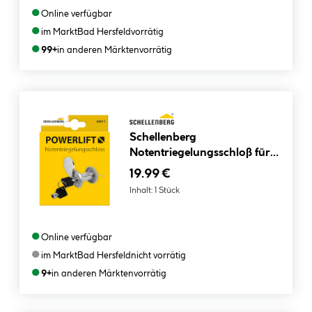
●
Online verfügbar
●
im Markt
Bad Hersfeld
vorrätig
●
99+
in anderen Märkten
vorrätig
Schellenberg
Notentriegelungsschloß für
Garagentor
19.99 €
Inhalt:
1 Stück
●
Online verfügbar
●
im Markt
Bad Hersfeld
nicht vorrätig
●
9+
in anderen Märkten
vorrätig