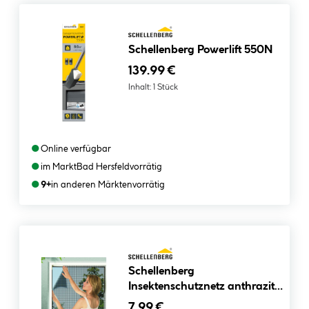
Schellenberg Powerlift 550N
139.99 €
Inhalt:
1 Stück
●
Online verfügbar
●
im Markt
Bad Hersfeld
vorrätig
●
9+
in anderen Märkten
vorrätig
Schellenberg
Insektenschutznetz anthrazit
130 x 150 cm
7.99 €