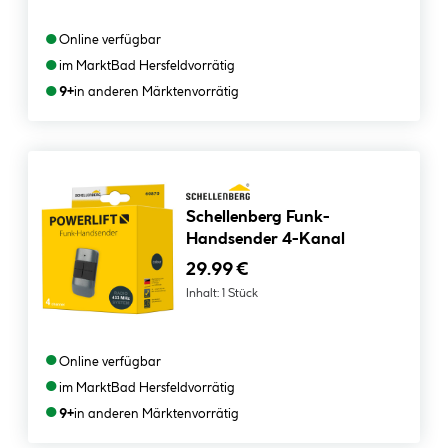
●
Online verfügbar
●
im Markt
Bad Hersfeld
vorrätig
●
9+
in anderen Märkten
vorrätig
Schellenberg Funk-
Handsender 4-Kanal
29.99 €
Inhalt:
1 Stück
●
Online verfügbar
●
im Markt
Bad Hersfeld
vorrätig
●
9+
in anderen Märkten
vorrätig