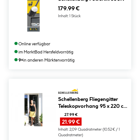
179.99 €
Inhalt:
1 Stück
●
Online verfügbar
●
im Markt
Bad Hersfeld
vorrätig
●
9+
in anderen Märkten
vorrätig
Schellenberg Fliegengitter
Teleskopvorhang 95 x 220 cm
Breite verstellbar anthrazit
27.99 €
21.99 €
Inhalt:
2,09 Quadratmeter
(10.52 € / 1
Quadratmeter)