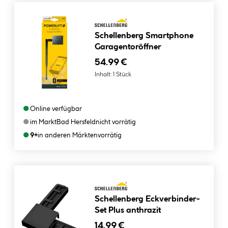
Schellenberg Smartphone
Garagentoröffner
54.99 €
Inhalt:
1 Stück
●
Online verfügbar
●
im Markt
Bad Hersfeld
nicht vorrätig
●
9+
in anderen Märkten
vorrätig
Schellenberg Eckverbinder-
Set Plus anthrazit
14.99 €