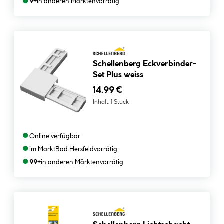
●
9+
in anderen Märkten
vorrätig
Schellenberg Eckverbinder-
Set Plus weiss
14.99 €
Inhalt:
1 Stück
●
Online verfügbar
●
im Markt
Bad Hersfeld
vorrätig
●
99+
in anderen Märkten
vorrätig