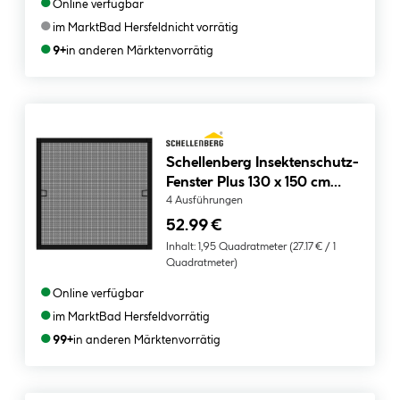
●
Online verfügbar
●
im Markt
Bad Hersfeld
nicht vorrätig
●
9+
in anderen Märkten
vorrätig
Schellenberg Insektenschutz-
Fenster Plus 130 x 150 cm
anthrazit
4 Ausführungen
52.99 €
Inhalt:
1,95 Quadratmeter
(27.17 € / 1
Quadratmeter)
●
Online verfügbar
●
im Markt
Bad Hersfeld
vorrätig
●
99+
in anderen Märkten
vorrätig