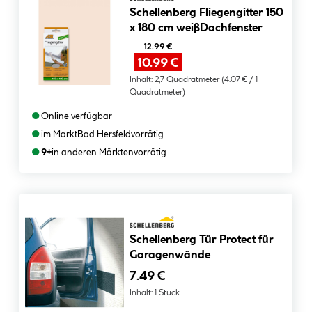
Schellenberg Fliegengitter 150
x 180 cm weißDachfenster
12.99 €
10.99 €
Inhalt:
2,7 Quadratmeter
(4.07 € / 1
Quadratmeter)
●
Online verfügbar
●
im Markt
Bad Hersfeld
vorrätig
●
9+
in anderen Märkten
vorrätig
Schellenberg Tür Protect für
Garagenwände
7.49 €
Inhalt:
1 Stück