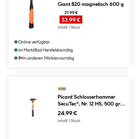
Giant 820 magnetisch 600 g
37.99 €
33.99 €
Inhalt:
1 Stück
●
Online verfügbar
●
im Markt
Bad Hersfeld
vorrätig
●
9+
in anderen Märkten
vorrätig
Picard Schlosserhammer
SecuTec®, Nr. 12 HS, 500 gr.
0001202-0500
24.99 €
Inhalt:
1 Stück