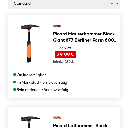
Picard Maurerhammer Black
Giant 877 Berliner Form 600
g
33.99 €
29.99 €
Inhalt:
1 Stück
●
Online verfügbar
●
im Markt
Bad Hersfeld
vorrätig
●
9+
in anderen Märkten
vorrätig
Picard Latthammer Black