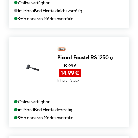
●
Online verfügbar
●
im Markt
Bad Hersfeld
nicht vorrätig
●
9+
in anderen Märkten
vorrätig
Picard Fäustel RS 1250 g
19.99 €
14.99 €
Inhalt:
1 Stück
●
Online verfügbar
●
im Markt
Bad Hersfeld
vorrätig
●
9+
in anderen Märkten
vorrätig