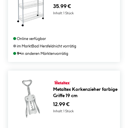
35.99 €
Inhalt:
1 Stück
●
Online verfügbar
●
im Markt
Bad Hersfeld
nicht vorrätig
●
9+
in anderen Märkten
vorrätig
Metaltex Korkenzieher farbige
Griffe 19 cm
12.99 €
Inhalt:
1 Stück