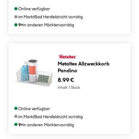
●
Online verfügbar
●
im Markt
Bad Hersfeld
nicht vorrätig
●
9+
in anderen Märkten
vorrätig
Metaltex Allzweckkorb
Pandino
8.99 €
Inhalt:
1 Stück
●
Online verfügbar
●
im Markt
Bad Hersfeld
nicht vorrätig
●
9+
in anderen Märkten
vorrätig