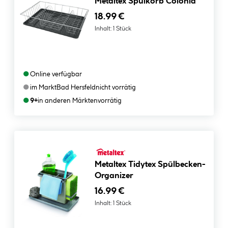
Metaltex Spülkorb Colonia
18.99 €
Inhalt:
1 Stück
●
Online verfügbar
●
im Markt
Bad Hersfeld
nicht vorrätig
●
9+
in anderen Märkten
vorrätig
Metaltex Tidytex Spülbecken-
Organizer
16.99 €
Inhalt:
1 Stück