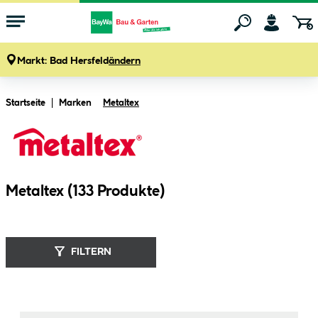
Markt:
Bad Hersfeld
ändern
Zum Hauptinhalt springen
Startseite
Marken
Metaltex
Metaltex (
133
Produkte
)
FILTERN