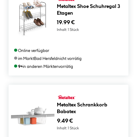
Metaltex Shoe Schuhregal 3
Etagen
19.99 €
Inhalt:
1 Stück
●
Online verfügbar
●
im Markt
Bad Hersfeld
nicht vorrätig
●
9+
in anderen Märkten
vorrätig
Metaltex Schrankkorb
Babatex
9.49 €
Inhalt:
1 Stück