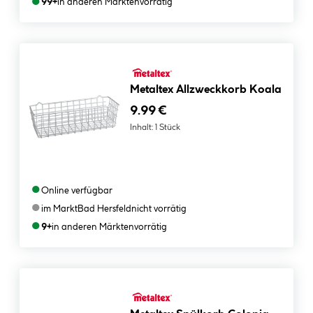
●
99+
in anderen Märkten
vorrätig
Metaltex Allzweckkorb Koala
9.99 €
Inhalt:
1 Stück
●
Online verfügbar
●
im Markt
Bad Hersfeld
nicht vorrätig
●
9+
in anderen Märkten
vorrätig