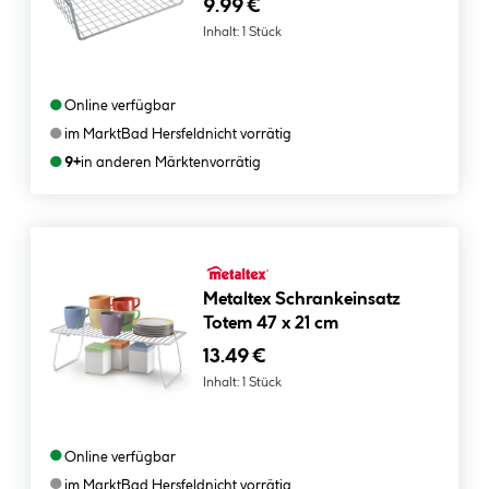
9.99 €
Inhalt:
1 Stück
●
Online verfügbar
●
im Markt
Bad Hersfeld
nicht vorrätig
●
9+
in anderen Märkten
vorrätig
Metaltex Schrankeinsatz
Totem 47 x 21 cm
13.49 €
Inhalt:
1 Stück
●
Online verfügbar
●
im Markt
Bad Hersfeld
nicht vorrätig