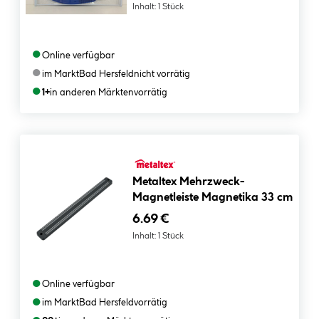
Inhalt:
1 Stück
●
Online verfügbar
●
im Markt
Bad Hersfeld
nicht vorrätig
●
1+
in anderen Märkten
vorrätig
Metaltex Mehrzweck-
Magnetleiste Magnetika 33 cm
6.69 €
Inhalt:
1 Stück
●
Online verfügbar
●
im Markt
Bad Hersfeld
vorrätig