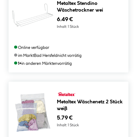
Metaltex Stendino
Wäschetrockner wei
6.49 €
Inhalt:
1 Stück
●
Online verfügbar
●
im Markt
Bad Hersfeld
nicht vorrätig
●
1+
in anderen Märkten
vorrätig
Metaltex Wäschenetz 2 Stück
weiß
5.79 €
Inhalt:
1 Stück