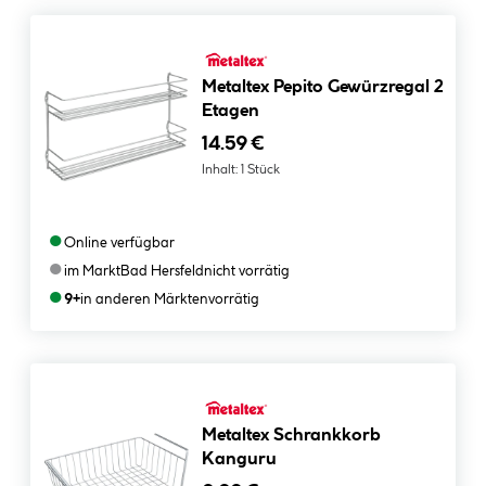
Metaltex Pepito Gewürzregal 2
Etagen
14.59 €
Inhalt:
1 Stück
●
Online verfügbar
●
im Markt
Bad Hersfeld
nicht vorrätig
●
9+
in anderen Märkten
vorrätig
Metaltex Schrankkorb
Kanguru