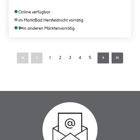
●
Online verfügbar
●
im Markt
Bad Hersfeld
nicht vorrätig
●
9+
in anderen Märkten
vorrätig
Seite
Seite
Seite
Seite
Seite
1
2
3
4
5