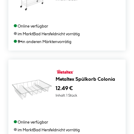
●
Online verfügbar
●
im Markt
Bad Hersfeld
nicht vorrätig
●
9+
in anderen Märkten
vorrätig
Metaltex Spülkorb Colonia
12.49 €
Inhalt:
1 Stück
●
Online verfügbar
●
im Markt
Bad Hersfeld
nicht vorrätig