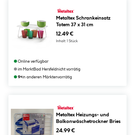
Metaltex Schrankeinsatz
Totem 37 x 31 cm
12.49 €
Inhalt:
1 Stück
●
Online verfügbar
●
im Markt
Bad Hersfeld
nicht vorrätig
●
9+
in anderen Märkten
vorrätig
Metaltex Heizungs- und
Balkonwäschetrockner Bries
24.99 €