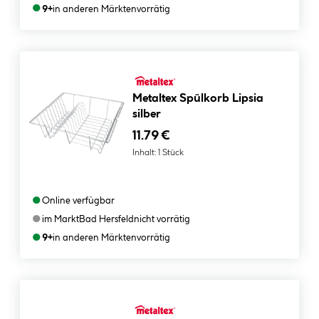
●
9+
in anderen Märkten
vorrätig
Metaltex Spülkorb Lipsia
silber
11.79 €
Inhalt:
1 Stück
●
Online verfügbar
●
im Markt
Bad Hersfeld
nicht vorrätig
●
9+
in anderen Märkten
vorrätig