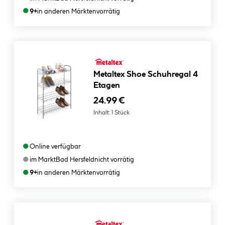
●
9+
in anderen Märkten
vorrätig
Metaltex Shoe Schuhregal 4
Etagen
24.99 €
Inhalt:
1 Stück
●
Online verfügbar
●
im Markt
Bad Hersfeld
nicht vorrätig
●
9+
in anderen Märkten
vorrätig