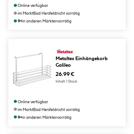
●
Online verfügbar
●
im Markt
Bad Hersfeld
nicht vorrätig
●
9+
in anderen Märkten
vorrätig
Metaltex Einhängekorb
Galileo
26.99 €
Inhalt:
1 Stück
●
Online verfügbar
●
im Markt
Bad Hersfeld
nicht vorrätig
●
9+
in anderen Märkten
vorrätig