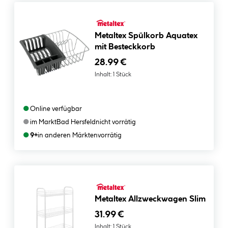
Metaltex Spülkorb Aquatex
mit Besteckkorb
28.99 €
Inhalt:
1 Stück
●
Online verfügbar
●
im Markt
Bad Hersfeld
nicht vorrätig
●
9+
in anderen Märkten
vorrätig
Metaltex Allzweckwagen Slim
31.99 €
Inhalt:
1 Stück