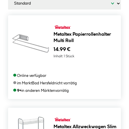
Metaltex Papierrollenhalter
Multi Roll
14.99 €
Inhalt:
1 Stück
●
Online verfügbar
●
im Markt
Bad Hersfeld
nicht vorrätig
●
9+
in anderen Märkten
vorrätig
Metaltex Allzweckwagen Slim