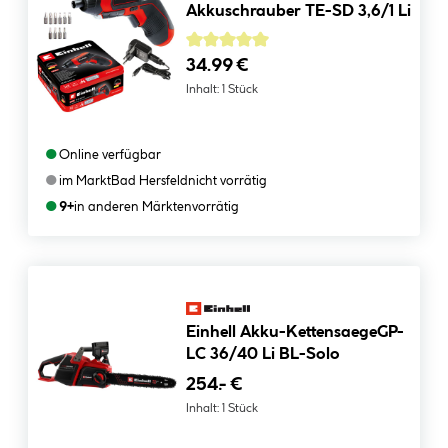
Akkuschrauber TE-SD 3,6/1 Li
Bewertung: 5 von 5 Sterne
Durchschnittliche Bewertung von 5 von 5 
34.99 €
Inhalt:
1 Stück
●
Online verfügbar
●
im Markt
Bad Hersfeld
nicht vorrätig
●
9+
in anderen Märkten
vorrätig
Einhell Akku-KettensaegeGP-
LC 36/40 Li BL-Solo
254.- €
Inhalt:
1 Stück