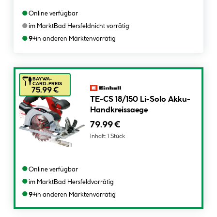
●
Online verfügbar
●
im Markt
Bad Hersfeld
nicht vorrätig
●
9+
in anderen Märkten
vorrätig
BAYWA-
CARD-PREIS
75.99 €
TE-CS 18/150 Li-Solo Akku-
Handkreissaege
79.99 €
Inhalt:
1 Stück
●
Online verfügbar
●
im Markt
Bad Hersfeld
vorrätig
●
9+
in anderen Märkten
vorrätig