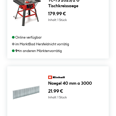
TC-TS 2025/2 U
Tischkreissaege
179.99 €
Inhalt:
1 Stück
●
Online verfügbar
●
im Markt
Bad Hersfeld
nicht vorrätig
●
9+
in anderen Märkten
vorrätig
Naegel 40 mm a 3000
21.99 €
Inhalt:
1 Stück