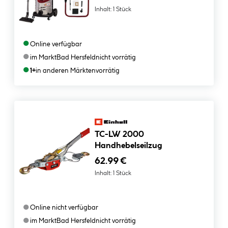
Inhalt:
1 Stück
●
Online verfügbar
●
im Markt
Bad Hersfeld
nicht vorrätig
●
1+
in anderen Märkten
vorrätig
TC-LW 2000
Handhebelseilzug
62.99 €
Inhalt:
1 Stück
●
Online nicht verfügbar
●
im Markt
Bad Hersfeld
nicht vorrätig