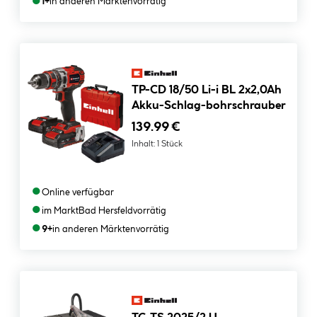
●
1+
in anderen Märkten
vorrätig
TP-CD 18/50 Li-i BL 2x2,0Ah
Akku-Schlag-bohrschrauber
139.99 €
Inhalt:
1 Stück
●
Online verfügbar
●
im Markt
Bad Hersfeld
vorrätig
●
9+
in anderen Märkten
vorrätig