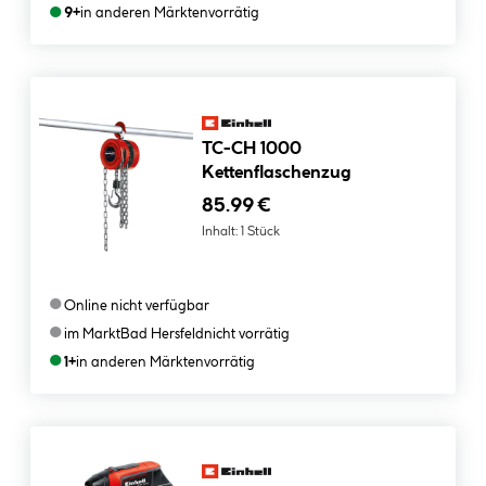
●
9+
in anderen Märkten
vorrätig
TC-CH 1000
Kettenflaschenzug
85.99 €
Inhalt:
1 Stück
●
Online nicht verfügbar
●
im Markt
Bad Hersfeld
nicht vorrätig
●
1+
in anderen Märkten
vorrätig