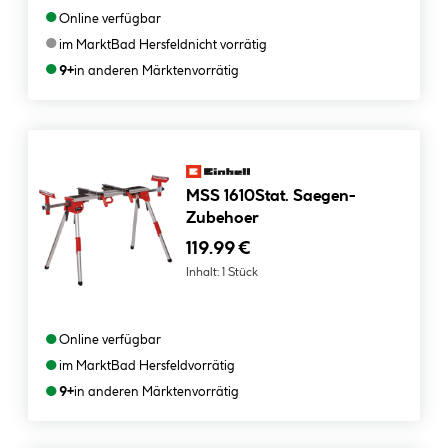
●
Online verfügbar
●
im Markt
Bad Hersfeld
nicht vorrätig
●
9+
in anderen Märkten
vorrätig
MSS 1610Stat. Saegen-
Zubehoer
119.99 €
Inhalt:
1 Stück
●
Online verfügbar
●
im Markt
Bad Hersfeld
vorrätig
●
9+
in anderen Märkten
vorrätig