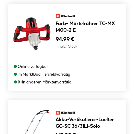
Farb- Mörtelrührer TC-MX
1400-2 E
94.99 €
Inhalt:
1 Stück
●
Online verfügbar
●
im Markt
Bad Hersfeld
vorrätig
●
9+
in anderen Märkten
vorrätig
Akku-Vertikutierer-Luefter
GC-SC 36/31Li-Solo