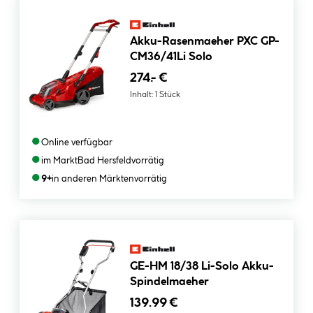
Akku-Rasenmaeher PXC GP-
CM36/41Li Solo
274.- €
Inhalt:
1 Stück
●
Online verfügbar
●
im Markt
Bad Hersfeld
vorrätig
●
9+
in anderen Märkten
vorrätig
GE-HM 18/38 Li-Solo Akku-
Spindelmaeher
139.99 €