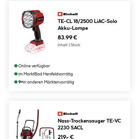
TE-CL 18/2500 LiAC-Solo
Akku-Lampe
83.99 €
Inhalt:
1 Stück
●
Online verfügbar
●
im Markt
Bad Hersfeld
vorrätig
●
9+
in anderen Märkten
vorrätig
Nass-Trockensauger TE-VC
2230 SACL
219.- €