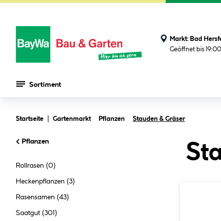
Markt:
Bad Hersf
Geöffnet bis 19:0
Sortiment
Zum Hauptinhalt springen
Startseite
Gartenmarkt
Pflanzen
Stauden & Gräser
Pflanzen
Sta
Rollrasen
(0)
Heckenpflanzen
(3)
Rasensamen
(43)
Saatgut
(301)