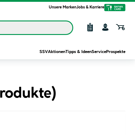
Unsere Marken
Jobs & Karriere
SSV
Aktionen
Tipps & Ideen
Service
Prospekte
rodukte
)