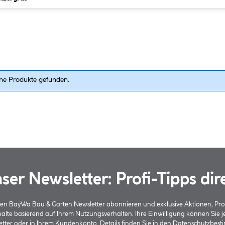
ne Produkte gefunden.
ser Newsletter: Profi-Tipps dir
 den BayWa Bau & Garten Newsletter abonnieren und exklusive Aktionen, Pr
halte basierend auf Ihrem Nutzungsverhalten. Ihre Einwilligung können Sie 
tter oder in Ihrem Kundenkonto. Details finden Sie in den
Datenschutzbes