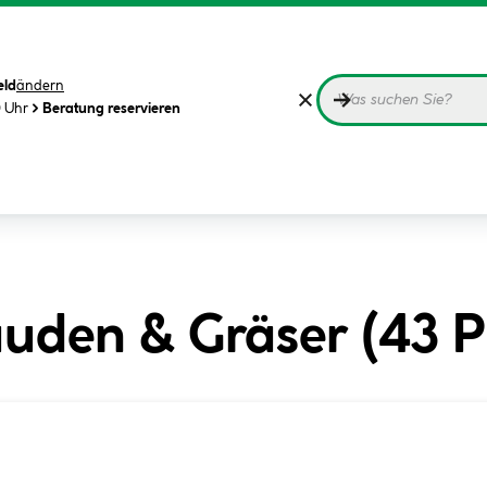
eld
ändern
0 Uhr
Beratung reservieren
uden & Gräser (
43
P