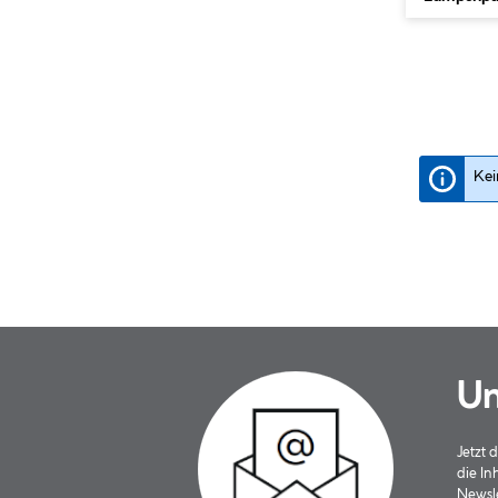
Kei
Un
Jetzt
die In
Newsle