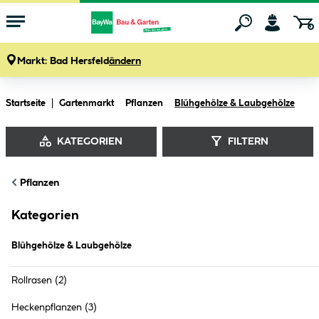
Markt:
Bad Hersfeld
ändern
Zum Hauptinhalt springen
Startseite
Gartenmarkt
Pflanzen
Blühgehölze & Laubgehölze
KATEGORIEN
FILTERN
Pflanzen
Blühgehölze & Laubgehölze (
22
Produkte
)
Kategorien
Blühgehölze & Laubgehölze
Rollrasen
(2)
Heckenpflanzen
(3)