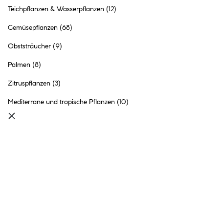
Teichpflanzen & Wasserpflanzen
(12)
Gemüsepflanzen
(68)
Obststräucher
(9)
Palmen
(8)
Zitruspflanzen
(3)
Plantiflor Kirschlorbeer
Novita 80-100 cm
Mediterrane und tropische Pflanzen
(10)
27.99 €
Inhalt:
1 Stück
●
Online nicht verfügbar
●
im Markt
Bad Hersfeld
nicht vorrätig
●
9+
in anderen Märkten
vorrätig