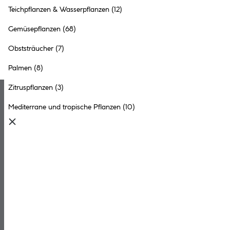
Teichpflanzen & Wasserpflanzen
(12)
Keine Produkte gefunden.
Gemüsepflanzen
(68)
Obststräucher
(7)
Palmen
(8)
Zitruspflanzen
(3)
Mediterrane und tropische Pflanzen
(10)
Unser Newsletter: Profi-Tipps direkt ins Postfach
Jetzt den BayWa Bau & Garten Newsletter abonnieren und exklusive
Aktionen, Produktneuheiten und mehr erhalten! Wir optimieren die