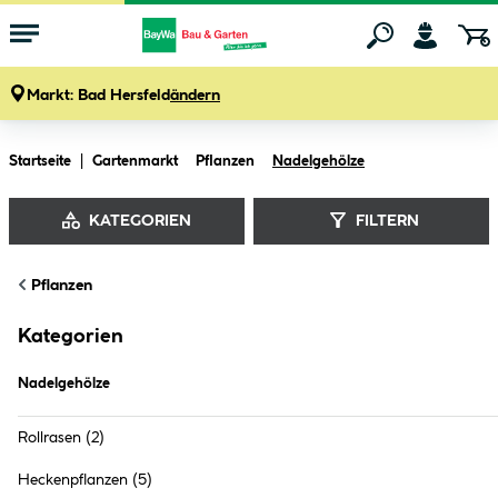
Markt:
Bad Hersfeld
ändern
Zum Hauptinhalt springen
Startseite
Gartenmarkt
Pflanzen
Nadelgehölze
KATEGORIEN
FILTERN
Pflanzen
Nadelgehölze (
3
Produkte
)
Kategorien
Nadelgehölze
Rollrasen
(2)
Heckenpflanzen
(5)