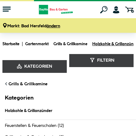
Markt:
Bad Hersfeld
ändern
Zum Hauptinhalt springen
Startseite
Gartenmarkt
Grills & Grillkamine
Holzkohle & Grillanzünd
FILTERN
KATEGORIEN
Holzkohle & Grillanzünder (
27
Produkte
)
Grills & Grillkamine
Kategorien
Holzkohle & Grillanzünder
Feuerstellen & Feuerschalen
(12)