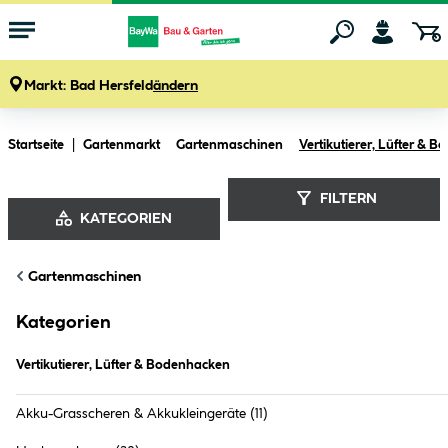
Markt:
Bad Hersfeld
ändern
Zum Hauptinhalt springen
Startseite
Gartenmarkt
Gartenmaschinen
Vertikutierer, Lüfter & 
FILTERN
KATEGORIEN
Vertikutierer, Lüfter & Bodenhacken (
11
Gartenmaschinen
Produkte
)
Kategorien
Vertikutierer, Lüfter & Bodenhacken
Akku-Grasscheren & Akkukleingeräte
(11)