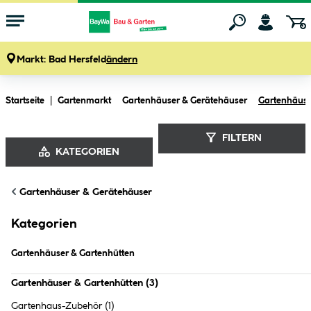
Markt:
Bad Hersfeld
ändern
Zum Hauptinhalt springen
Startseite
Gartenmarkt
Gartenhäuser & Gerätehäuser
Gartenhäuse
FILTERN
KATEGORIEN
Gartenhäuser & Gartenhütten (
3
Gartenhäuser & Gerätehäuser
Produkte
)
Kategorien
Gartenhäuser & Gartenhütten
Gartenhäuser & Gartenhütten
(
3
)
Gartenhaus-Zubehör
(1)