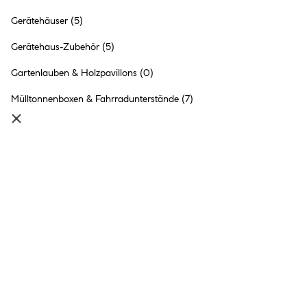
Gerätehäuser
(5)
Durabil Gerätehaus Moritz
carbon und weiß 204 x 186 x
Gerätehaus-Zubehör
(5)
132 cm
299.- €
Gartenlauben & Holzpavillons
(0)
Inhalt:
1 Stück
Mülltonnenboxen & Fahrradunterstände
(7)
●
Online nicht verfügbar
●
im Markt
Bad Hersfeld
nicht vorrätig
●
9+
in anderen Märkten
vorrätig
BBH Dortmund 2 280x280 cm
KH 28-109
2 Ausführungen
1
399.- €