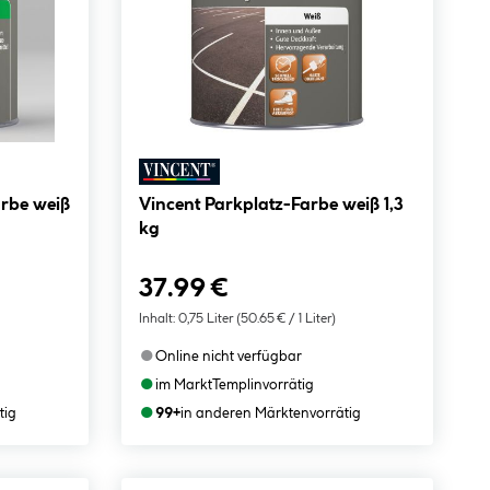
arbe weiß
Vincent Parkplatz-Farbe weiß 1,3
kg
37.99 €
Inhalt:
0,75 Liter
(50.65 € / 1 Liter)
●
Online nicht verfügbar
●
im Markt
Templin
vorrätig
●
tig
99+
in anderen Märkten
vorrätig