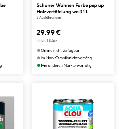
rbe
Schöner Wohnen Farbe pep up
Holzvertäfelung weiß 1 L
2 Ausführungen
29.99 €
Inhalt:
1 Stück
●
Online nicht verfügbar
●
im Markt
Templin
nicht vorrätig
●
ig
1+
in anderen Märkten
vorrätig