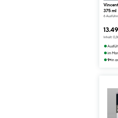
Vincent
375 ml
6 Ausfüh
13.49
Inhalt:
0,3
●
Ausfü
●
im Mar
●
9+
in 