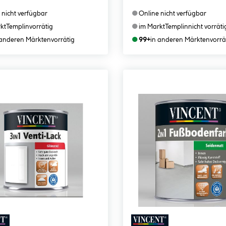
●
 nicht verfügbar
Online nicht verfügbar
●
kt
Templin
vorrätig
im Markt
Templin
nicht vorräti
●
 anderen Märkten
vorrätig
99+
in anderen Märkten
vorrä