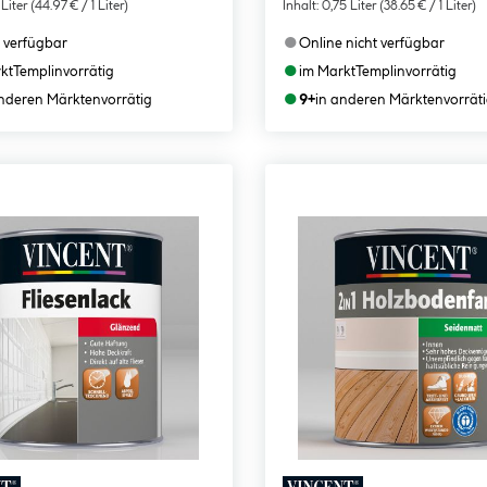
 Liter
(44.97 € / 1 Liter)
Inhalt:
0,75 Liter
(38.65 € / 1 Liter)
●
 verfügbar
Online nicht verfügbar
●
kt
Templin
vorrätig
im Markt
Templin
vorrätig
●
anderen Märkten
vorrätig
9+
in anderen Märkten
vorrät