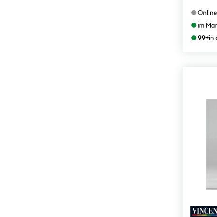
●
Online
●
im Mar
●
99+
in