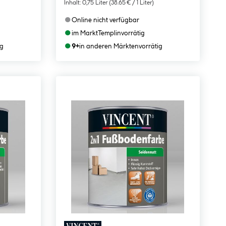
Inhalt:
0,75 Liter
(38.65 € / 1 Liter)
●
Online nicht verfügbar
●
im Markt
Templin
vorrätig
●
ig
9+
in anderen Märkten
vorrätig