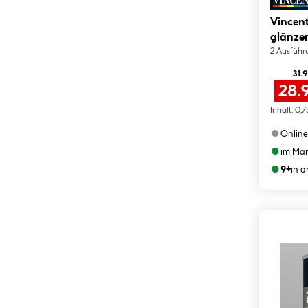
Vincent
glänze
2 Ausführ
31.
28.
Inhalt:
0,7
●
Online
●
im Mar
●
9+
in 