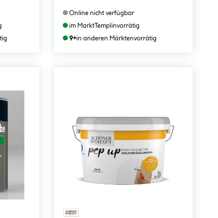
●
Online nicht verfügbar
●
g
im Markt
Templin
vorrätig
●
tig
9+
in anderen Märkten
vorrätig