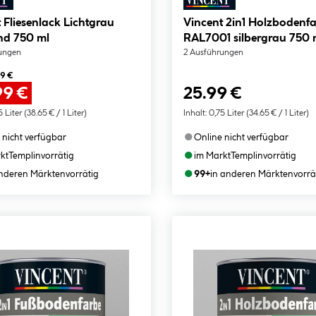
 Fliesenlack Lichtgrau
Vincent 2in1 Holzbodenf
nd 750 ml
RAL7001 silbergrau 750 
ungen
2 Ausführungen
99 €
99 €
25.99 €
5 Liter
(38.65 € / 1 Liter)
Inhalt:
0,75 Liter
(34.65 € / 1 Liter)
●
 nicht verfügbar
Online nicht verfügbar
●
kt
Templin
vorrätig
im Markt
Templin
vorrätig
●
anderen Märkten
vorrätig
99+
in anderen Märkten
vorrä