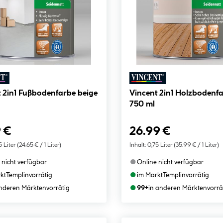
 2in1 Fußbodenfarbe beige
Vincent 2in1 Holzbodenf
750 ml
 €
26.99 €
5 Liter
(24.65 € / 1 Liter)
Inhalt:
0,75 Liter
(35.99 € / 1 Liter)
●
 nicht verfügbar
Online nicht verfügbar
●
kt
Templin
vorrätig
im Markt
Templin
vorrätig
●
anderen Märkten
vorrätig
99+
in anderen Märkten
vorrä