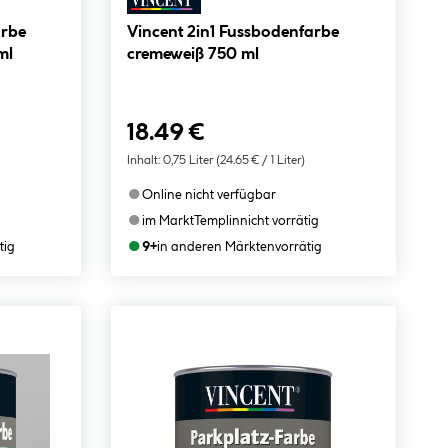
arbe
Vincent 2in1 Fussbodenfarbe
ml
cremeweiß 750 ml
18.49 €
Inhalt:
0,75 Liter
(24.65 € / 1 Liter)
●
Online nicht verfügbar
●
im Markt
Templin
nicht vorrätig
●
tig
9+
in anderen Märkten
vorrätig