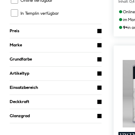
Online verfügbar
Inhalt:
0,4
●
Online
In Templin verfügbar
●
im Mar
●
9+
in 
Preis
Marke
Grundfarbe
Artikeltyp
Einsatzbereich
Deckkraft
Glanzgrad