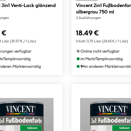
 3in1 Venti-Lack glänzend
Vincent 2in1 Fußbodenfa
silbergrau 750 ml
rungen
2 Ausführungen
 €
18.49 €
8 Liter
(35.97 € / 1 Liter)
Inhalt:
0,75 Liter
(24.65 € / 1 Liter)
●
hrungen verfügbar
Online nicht verfügbar
●
kt
Templin
vorrätig
im Markt
Templin
vorrätig
●
anderen Märkten
vorrätig
9+
in anderen Märkten
vorrät