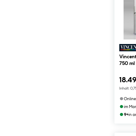
Vincent
750 ml
18.49
Inhalt:
0,7
●
Online
●
im Mar
●
9+
in 