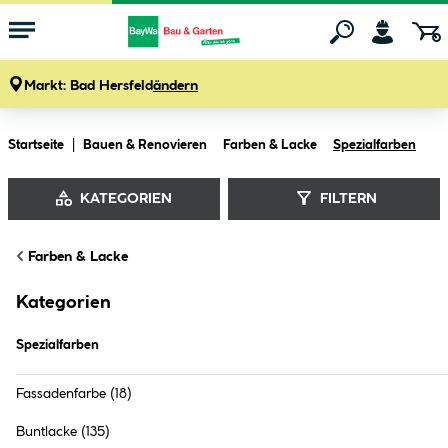
Markt:
Bad Hersfeld
ändern
Zum Hauptinhalt springen
Startseite
Bauen & Renovieren
Farben & Lacke
Spezialfarben
KATEGORIEN
FILTERN
Farben & Lacke
Spezialfarben
Kategorien
Spezialfarben
Fassadenfarbe
(18)
Buntlacke
(135)