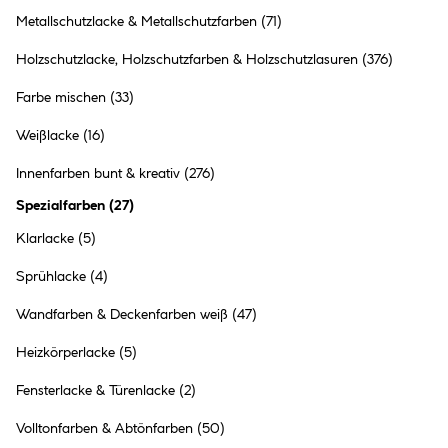
Metallschutzlacke & Metallschutzfarben
(71)
Holzschutzlacke, Holzschutzfarben & Holzschutzlasuren
(376)
Farbe mischen
(33)
Weißlacke
(16)
Innenfarben bunt & kreativ
(276)
Spezialfarben
(
27
)
Klarlacke
(5)
VINCENT Markenwelt
Sprühlacke
(4)
Wandfarben & Deckenfarben weiß
(47)
VINCENT feiert 25-jähriges Jubiläum! Feiern Sie mit uns und
erhalten Sie 25 % Gratis auf Top-Aktionsartikel. Hier ist für jeden
Heizkörperlacke
(5)
etwas dabei! Seit 25 Jahren steht VINCENT mit seinem breiten
Produktsortiment für Qualität und Leistung und den perfekten
Fensterlacke & Türenlacke
(2)
Anstrich. Mit Wandfarben, Lacken, Holzbehandlung,
Sprühlacken und Spezialfarben bis hin zum individuellen
Volltonfarben & Abtönfarben
(50)
Farbmisch-Service unterstützt VINCENT jedes Ihrer Projekte.