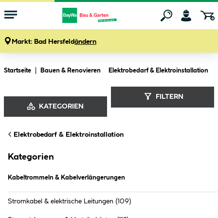
Markt:
Bad Hersfeld
ändern
Zum Hauptinhalt springen
Startseite
Bauen & Renovieren
Elektrobedarf & Elektroinstallation
FILTERN
KATEGORIEN
Kabeltrommeln & Kabelverlängerungen
Elektrobedarf & Elektroinstallation
(
75
Produkte
)
Kategorien
Kabeltrommeln & Kabelverlängerungen
Stromkabel & elektrische Leitungen
(109)