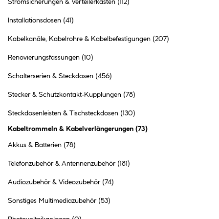
Stromsicherungen & Verteilerkästen
(112)
Flector Technik
Installationsdosen
(41)
Verlängerungskabel 5m
Kabelkanäle, Kabelrohre & Kabelbefestigungen
(207)
12.99 €
Renovierungsfassungen
(10)
Inhalt:
5 Meter
(2.60 € / 1 Meter)
Schalterserien & Steckdosen
(456)
●
Online verfügbar
Stecker & Schutzkontakt-Kupplungen
(78)
●
im Markt
Bad Hersfeld
vorrätig
●
Steckdosenleisten & Tischsteckdosen
(130)
99+
in anderen Märkten
vorrätig
Kabeltrommeln & Kabelverlängerungen
(
73
)
Akkus & Batterien
(78)
Telefonzubehör & Antennenzubehör
(181)
Flector Technik
Audiozubehör & Videozubehör
(74)
Verlängerungskabel mit
Schalter 20m außen schwarz
3 Ausführungen
Sonstiges Multimediazubehör
(53)
33.99 €