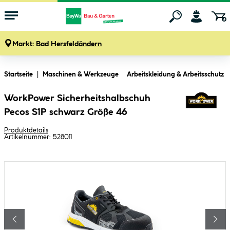
Markt:
Bad Hersfeld
ändern
Zum Hauptinhalt springen
Startseite
Maschinen & Werkzeuge
Arbeitskleidung & Arbeitsschutz
WorkPower Sicherheitshalbschuh
Pecos S1P schwarz Größe 46
Produktdetails
Artikelnummer:
528011
Bildergalerie überspringen