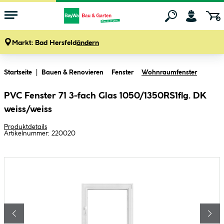
Markt:
Bad Hersfeld
ändern
Zum Hauptinhalt springen
Startseite
Bauen & Renovieren
Fenster
Wohnraumfenster
PVC Fenster 71 3-fach Glas 1050/1350RS1flg. DK
weiss/weiss
Produktdetails
Artikelnummer:
220020
Bildergalerie überspringen