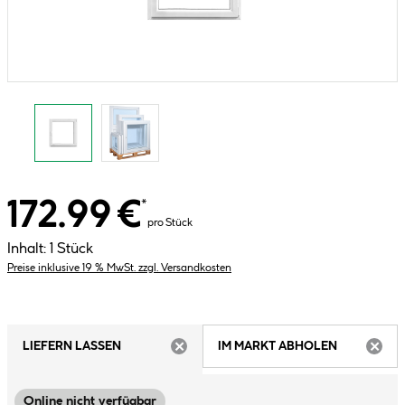
172.99 €
*
pro Stück
Inhalt:
1 Stück
Preise inklusive 19 % MwSt. zzgl. Versandkosten
LIEFERN LASSEN
IM MARKT ABHOLEN
ARTIKEL NICHT VERFÜGBAR
ARTIK
Online nicht verfügbar