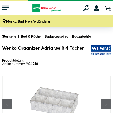
Markt:
Bad Hersfeld
ändern
Zum Hauptinhalt springen
Startseite
Bad & Küche
Badaccessoires
Badzubehör
Wenko Organizer Adria weiß 4 Fächer
Produktdetails
Artikelnummer:
904948
Bildergalerie überspringen