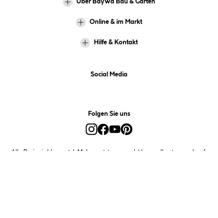
Über BayWa Bau & Garten
Online & im Markt
Hilfe & Kontakt
Social Media
Folgen Sie uns
Alle Preise inkl. gesetzl. Mehrwertsteuer zzgl.
Versandkosten
und ggf.
Nachnahmegebühren, wenn nicht anders angegeben.
*Preis bestimmt sich auf Basis Ihres hinterlegten Marktes.
**Nur für Inhaber der BayWa-Card. Nicht kombinierbar mit
Sofortrabatten, Aktionen, Rabatt-Coupons und Rabatt-Gutscheinen. Um
den BayWa-Card-Preis zu erhalten, legen Sie den Artikel in den
Warenkorb und hinterlegen Sie bei der Bestellung Ihre BayWa-Card-
Nummer. Diese wird für zukünftige Einkäufe im Kundenkonto