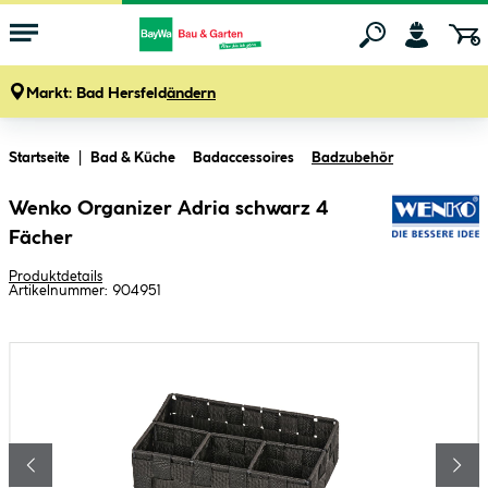
Markt:
Bad Hersfeld
ändern
Zum Hauptinhalt springen
Startseite
Bad & Küche
Badaccessoires
Badzubehör
Wenko Organizer Adria schwarz 4
Fächer
Produktdetails
Artikelnummer:
904951
Bildergalerie überspringen