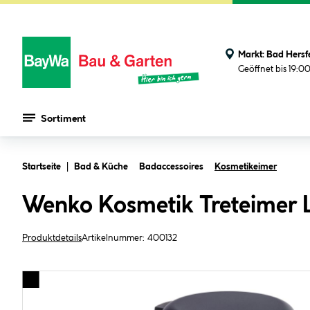
Markt:
Bad Hersf
Geöffnet bis 19:0
Sortiment
Zum Hauptinhalt springen
Startseite
Bad & Küche
Badaccessoires
Kosmetikeimer
Wenko Kosmetik Treteimer 
Produktdetails
Artikelnummer:
400132
Bildergalerie überspringen