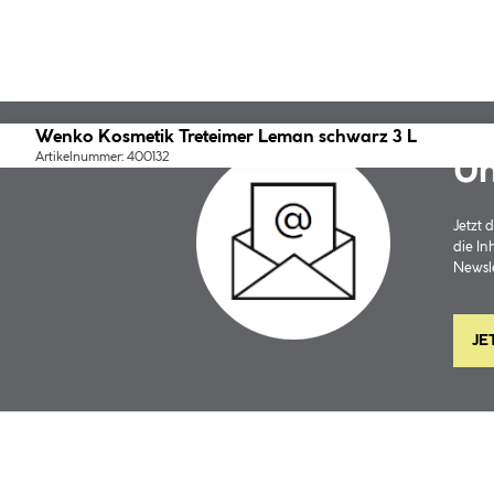
Wenko Kosmetik Treteimer Leman schwarz 3 L
Artikelnummer: 400132
Un
Jetzt
die In
Newsle
JE