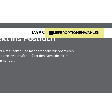
17.99 €
LIEFEROPTIONEN
WÄHLEN
ekt ins Postfach
oduktneuheiten und mehr erhalten! Wir optimieren
jederzeit widerrufen – über den Abmeldelink im
timmungen
.