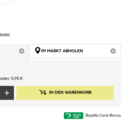
dkosten
IM MARKT ABHOLEN
ARTIKEL NICHT VERFÜGBAR
ARTIKEL
osten: 5,95 €
IN DEN WARENKORB
BayWa-Card-Bonus