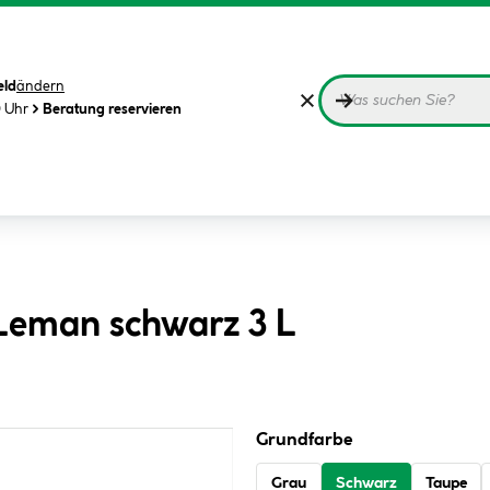
eld
ändern
0 Uhr
Beratung reservieren
Leman schwarz 3 L
Grundfarbe
Grau
Schwarz
Taupe