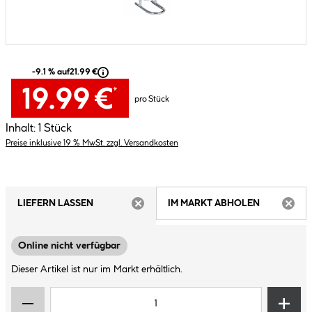
-9.1 % auf
21.99 €
19.99 €
*
pro Stück
Inhalt:
1 Stück
Preise inklusive 19 % MwSt. zzgl. Versandkosten
LIEFERN LASSEN
IM MARKT ABHOLEN
ARTIKEL NICHT VERFÜGBAR
ARTIK
Online nicht verfügbar
Dieser Artikel ist nur im Markt erhältlich.