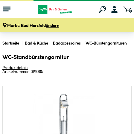
Markt:
Bad Hersfeld
ändern
Zum Hauptinhalt springen
Startseite
Bad & Küche
Badaccessoires
WC-Bürstengarnituren
WC-Standbürstengarnitur
Produktdetails
Artikelnummer:
319085
Bildergalerie überspringen