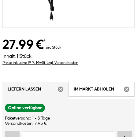
27.99 €
*
pro Stück
Inhalt:
1 Stück
Preise inklusive 19 % MwSt. zzgl. Versandkosten
LIEFERN LASSEN
IM MARKT ABHOLEN
ARTIKEL NICHT VERFÜGBAR
ARTIK
Online verfügbar
Paketversand: 1 - 3 Tage
Versandkosten: 7,95 €