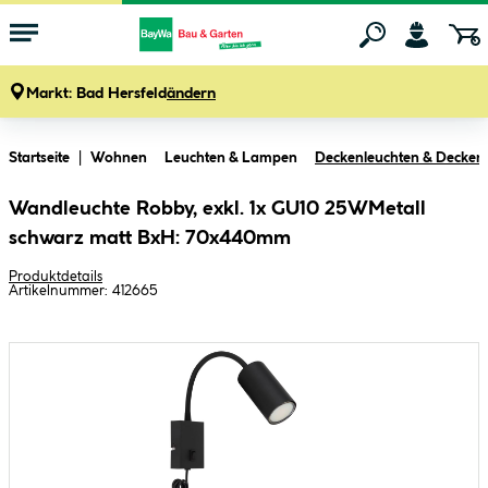
Markt:
Bad Hersfeld
ändern
Zum Hauptinhalt springen
Startseite
Wohnen
Leuchten & Lampen
Deckenleuchten & Decke
Wandleuchte Robby, exkl. 1x GU10 25WMetall
schwarz matt BxH: 70x440mm
Produktdetails
Artikelnummer:
412665
Bildergalerie überspringen