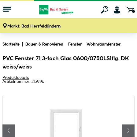
Markt:
Bad Hersfeld
ändern
Zum Hauptinhalt springen
Startseite
Bauen & Renovieren
Fenster
Wohnraumfenster
PVC Fenster 71 3-fach Glas 0600/0750LS1flg. DK
weiss/weiss
Produktdetails
Artikelnummer:
215996
Bildergalerie überspringen