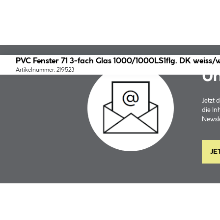
PVC Fenster 71 3-fach Glas 1000/1000LS1flg. DK weiss/w
Artikelnummer: 219523
Un
Jetzt
die In
Newsle
JE