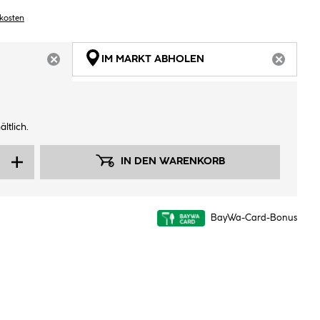
dkosten
IM MARKT ABHOLEN
ARTIKEL NICHT VERFÜGBAR
ARTIKEL
ltlich.
IN DEN WARENKORB
BayWa-Card-Bonus