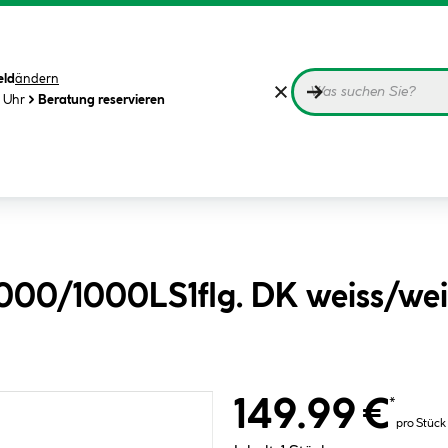
eld
ändern
0 Uhr
Beratung reservieren
1000/1000LS1flg. DK weiss/wei
149.99 €
*
pro Stück