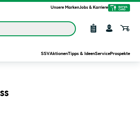
Unsere Marken
Jobs & Karriere
SSV
Aktionen
Tipps & Ideen
Service
Prospekte
ss