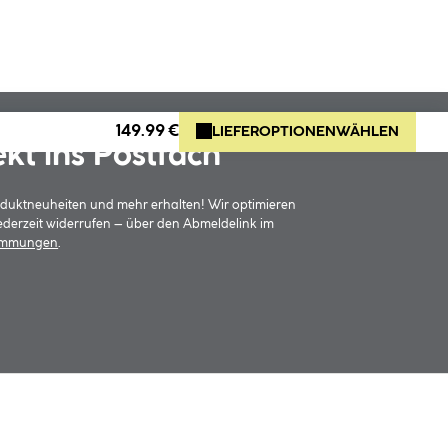
149.99 €
LIEFEROPTIONEN
WÄHLEN
ekt ins Postfach
oduktneuheiten und mehr erhalten! Wir optimieren
jederzeit widerrufen – über den Abmeldelink im
timmungen
.