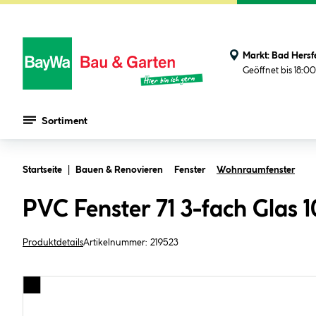
Markt:
Bad Hersf
Geöffnet bis 18:0
Sortiment
Zum Hauptinhalt springen
Startseite
Bauen & Renovieren
Fenster
Wohnraumfenster
PVC Fenster 71 3-fach Glas 
Produktdetails
Artikelnummer:
219523
Bildergalerie überspringen