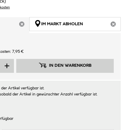
ck)
dkosten
IM MARKT ABHOLEN
ARTIKEL NICHT VERFÜGBAR
ARTIKEL
osten: 7,95 €
IN DEN WARENKORB
der Artikel verfügbar ist.
sobald der Artikel in gewünschter Anzahl verfügbar ist.
rfügbar