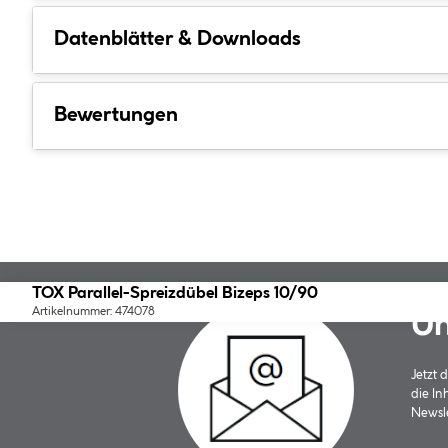
Datenblätter & Downloads
Bewertungen
TOX Parallel-Spreizdübel Bizeps 10/90
Artikelnummer: 474078
Un
Jetzt
die In
Newsle