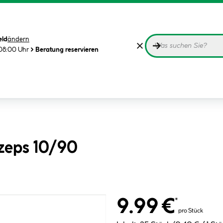
eld
ändern
08:00 Uhr
Beratung reservieren
izeps 10/90
9.99 €
*
pro Stück