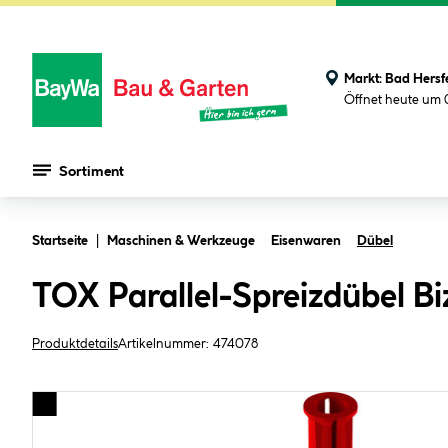
Markt:
Bad Hersf
Öffnet heute um 
Sortiment
Zum Hauptinhalt springen
Startseite
Maschinen & Werkzeuge
Eisenwaren
Dübel
TOX Parallel-Spreizdübel B
Produktdetails
Artikelnummer:
474078
Bildergalerie überspringen