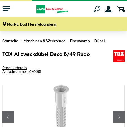
Markt:
Bad Hersfeld
ändern
Zum Hauptinhalt springen
Startseite
Maschinen & Werkzeuge
Eisenwaren
Dübel
TOX Allzweckdübel Deco 8/49 Rudo
Produktdetails
Artikelnummer:
474081
Bildergalerie überspringen