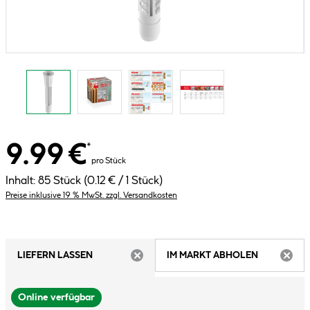
9.99 €
*
pro Stück
Inhalt:
85 Stück
(0.12 € / 1 Stück)
Preise inklusive 19 % MwSt. zzgl. Versandkosten
LIEFERN LASSEN
IM MARKT ABHOLEN
ARTIKEL NICHT VERFÜGBAR
ARTIK
Online verfügbar