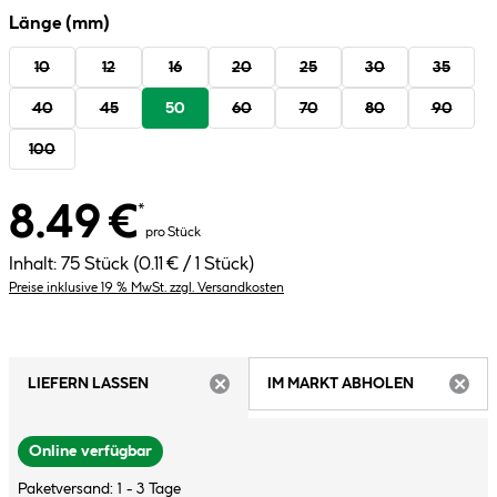
Länge (mm)
10
12
16
20
25
30
35
40
45
50
60
70
80
90
100
8.49 €
*
pro Stück
Inhalt:
75 Stück
(0.11 € / 1 Stück)
Preise inklusive 19 % MwSt. zzgl. Versandkosten
LIEFERN LASSEN
IM MARKT ABHOLEN
ARTIKEL NICHT VERFÜGBAR
ARTIK
Online verfügbar
Paketversand: 1 - 3 Tage