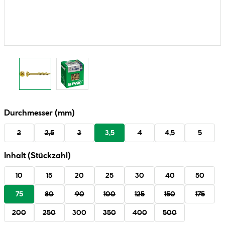
Durchmesser (mm)
2
2,5
3
3,5
4
4,5
5
Inhalt (Stückzahl)
10
15
20
25
30
40
50
75
80
90
100
125
150
175
200
250
300
350
400
500