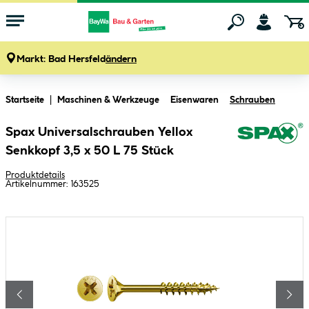
Markt:
Bad Hersfeld
ändern
Zum Hauptinhalt springen
Startseite
Maschinen & Werkzeuge
Eisenwaren
Schrauben
Spax Universalschrauben Yellox
Senkkopf 3,5 x 50 L 75 Stück
Produktdetails
Artikelnummer:
163525
Bildergalerie überspringen