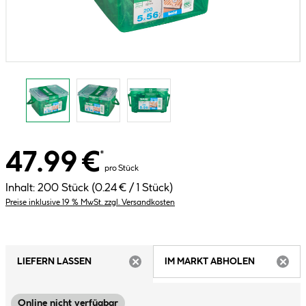
47.99 €
*
pro Stück
Inhalt:
200 Stück
(0.24 € / 1 Stück)
Preise inklusive 19 % MwSt. zzgl. Versandkosten
LIEFERN LASSEN
IM MARKT ABHOLEN
ARTIKEL NICHT VERFÜGBAR
ARTIK
Online nicht verfügbar