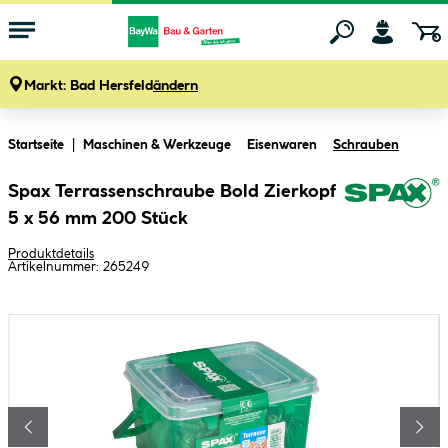
Markt:
Bad Hersfeld
ändern
Zum Hauptinhalt springen
Startseite
Maschinen & Werkzeuge
Eisenwaren
Schrauben
Spax Terrassenschraube Bold Zierkopf
5 x 56 mm 200 Stück
Produktdetails
Artikelnummer:
265249
Bildergalerie überspringen