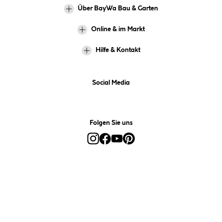
Über BayWa Bau & Garten
Online & im Markt
Hilfe & Kontakt
Social Media
Folgen Sie uns
Alle Preise inkl. gesetzl. Mehrwertsteuer zzgl.
Versandkosten
und ggf.
Nachnahmegebühren, wenn nicht anders angegeben.
*Preis bestimmt sich auf Basis Ihres hinterlegten Marktes.
**Nur für Inhaber der BayWa-Card. Nicht kombinierbar mit
Sofortrabatten, Aktionen, Rabatt-Coupons und Rabatt-Gutscheinen. Um
den BayWa-Card-Preis zu erhalten, legen Sie den Artikel in den
Warenkorb und hinterlegen Sie bei der Bestellung Ihre BayWa-Card-