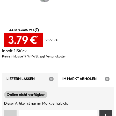
-44.18 % auf
6.79 €
3.79 €
*
pro Stück
Inhalt:
1 Stück
Preise inklusive 19 % MwSt. zzgl. Versandkosten
LIEFERN LASSEN
IM MARKT ABHOLEN
ARTIKEL NICHT VERFÜGBAR
ARTIK
Online nicht verfügbar
Dieser Artikel ist nur im Markt erhältlich.