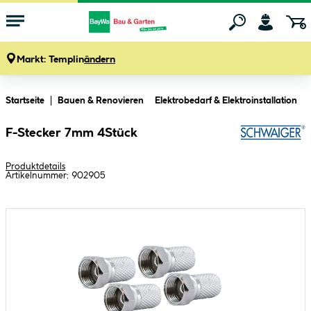
Markt:
Templin
ändern
Zum Hauptinhalt springen
Startseite
Bauen & Renovieren
Elektrobedarf & Elektroinstallation
F-Stecker 7mm 4Stück
Produktdetails
Artikelnummer:
902905
Bildergalerie überspringen