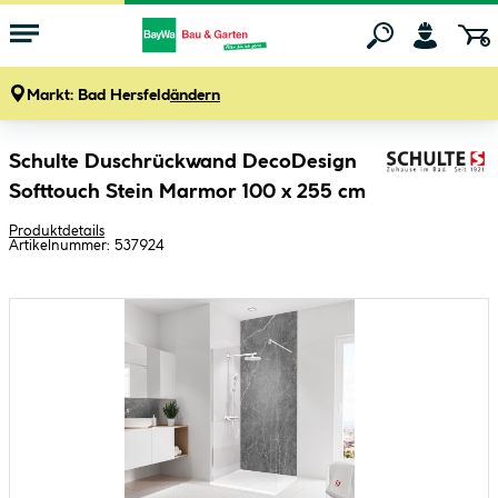
Markt:
Bad Hersfeld
ändern
Zum Hauptinhalt springen
Schulte Duschrückwand DecoDesign
Softtouch Stein Marmor 100 x 255 cm
Produktdetails
Artikelnummer:
537924
Bildergalerie überspringen