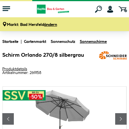
Markt:
Bad Hersfeld
ändern
Zum Hauptinhalt springen
Startseite
Gartenmarkt
Sonnenschutz
Sonnenschirme
Schirm Orlando 270/8 silbergrau
Produktdetails
Artikelnummer:
269158
Bildergalerie überspringen