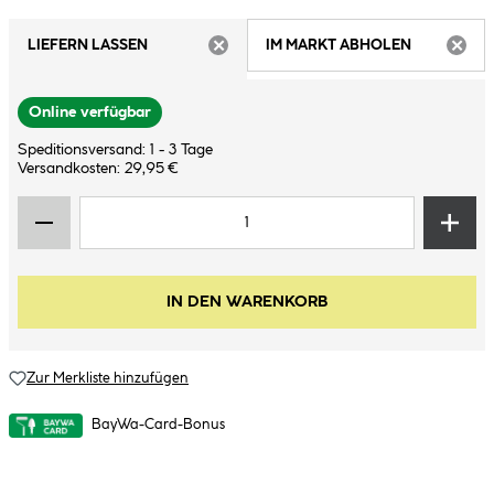
LIEFERN LASSEN
IM MARKT ABHOLEN
ARTIKEL NICHT VERFÜGBAR
ARTIK
Online verfügbar
Speditionsversand: 1 - 3 Tage
Versandkosten: 29,95 €
IN DEN WARENKORB
Zur Merkliste hinzufügen
BayWa-Card-Bonus