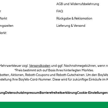
AGB und Widerrufsbelehrung
r
FAQ
Markt
Rückgabe & Reklamation
ngszeiten
Lieferung & Versand
Markt
. Mehrwertsteuer zzgl.
Versandkosten
und ggf. Nachnahmegebühren, wenn ni
*Preis bestimmt sich auf Basis Ihres hinterlegten Marktes.
abatten, Aktionen, Rabatt-Coupons und Rabatt-Gutscheinen. Um den BayWa-C
Bestellung Ihre BayWa-Card-Nummer. Diese wird für zukünftige Einkäufe im
(öffnet ein Dialogfeld)
(öffnet ein Dialogfeld)
(öffnet ein Dialogfeld)
(öffnet ein Dialogfeld)
ung
Datenschutz
Impressum
Barrierefreiheitserklärung
Cookie-Einstellunge