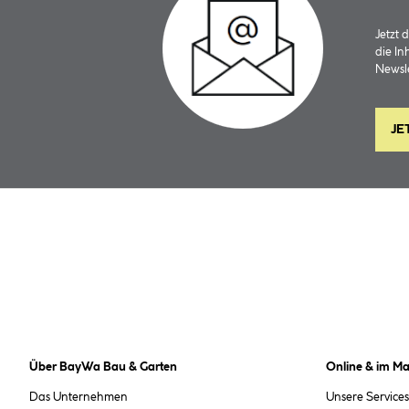
Jetzt
die In
Newsle
JE
Über BayWa Bau & Garten
Online & im Ma
Das Unternehmen
Unsere Services