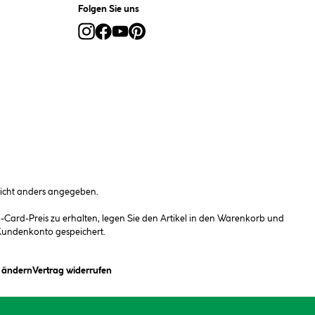
Folgen Sie uns
cht anders angegeben.
ard-Preis zu erhalten, legen Sie den Artikel in den Warenkorb und
 Kundenkonto gespeichert.
(öffnet ein Dialogfeld)
n ändern
Vertrag widerrufen