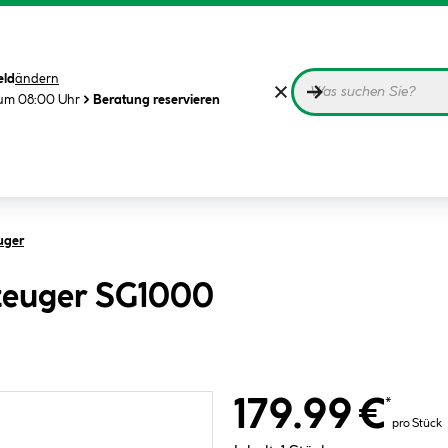
eld
ändern
 um 08:00 Uhr
Beratung reservieren
uger
zeuger SG1000
179.99 €
*
pro Stück