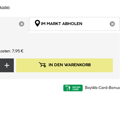
dkosten
IM MARKT ABHOLEN
ARTIKEL NICHT VERFÜGBAR
ARTIKEL
osten: 7,95 €
IN DEN WARENKORB
BayWa-Card-Bonus