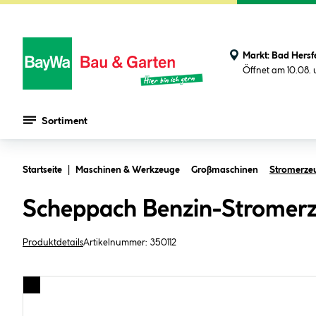
Markt:
Bad Hersf
Öffnet am 10.08.
Sortiment
Zum Hauptinhalt springen
Startseite
Maschinen & Werkzeuge
Großmaschinen
Stromerze
Scheppach Benzin-Stromer
Produktdetails
Artikelnummer:
350112
Bildergalerie überspringen