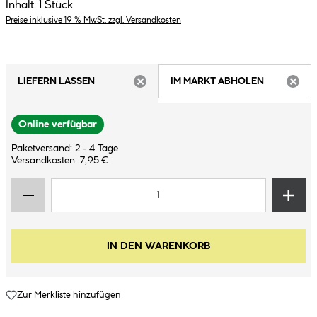
Inhalt:
1 Stück
Preise inklusive 19 % MwSt. zzgl. Versandkosten
LIEFERN LASSEN
IM MARKT ABHOLEN
ARTIKEL NICHT VERFÜGBAR
ARTIK
Online verfügbar
Paketversand: 2 - 4 Tage
Versandkosten: 7,95 €
IN DEN WARENKORB
Zur Merkliste hinzufügen