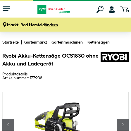
Markt:
Bad Hersfeld
ändern
Zum Hauptinhalt springen
Startseite
Gartenmarkt
Gartenmaschinen
Kettensägen
Ryobi Akku-Kettensäge OCS1830 ohne
Akku und Ladegerät
Produktdetails
Artikelnummer:
177908
Bildergalerie überspringen