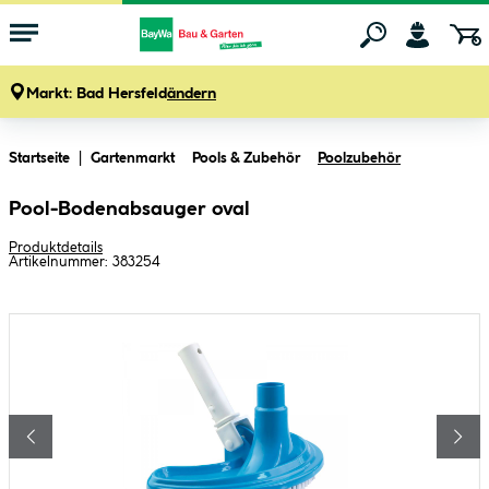
Markt:
Bad Hersfeld
ändern
Zum Hauptinhalt springen
Startseite
Gartenmarkt
Pools & Zubehör
Poolzubehör
Pool-Bodenabsauger oval
Produktdetails
Artikelnummer:
383254
Bildergalerie überspringen