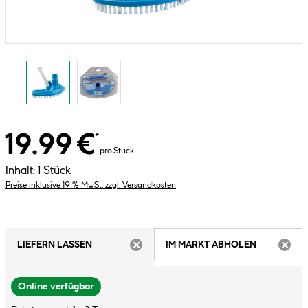
19.99 €
*
pro Stück
Inhalt:
1 Stück
Preise inklusive 19 % MwSt. zzgl. Versandkosten
LIEFERN LASSEN
IM MARKT ABHOLEN
ARTIKEL NICHT VERFÜGBAR
ARTIK
Online verfügbar