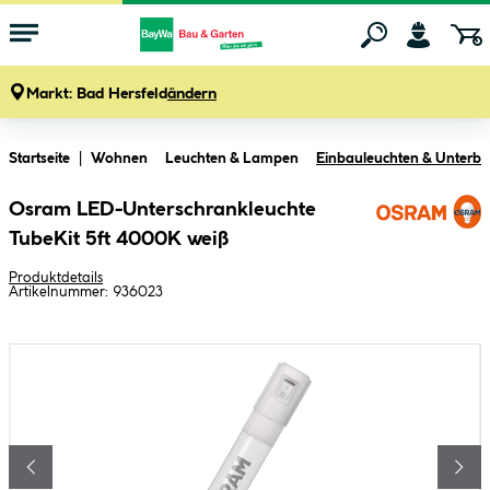
Markt:
Bad Hersfeld
ändern
Zum Hauptinhalt springen
Startseite
Wohnen
Leuchten & Lampen
Einbauleuchten & Unterba
Osram LED-Unterschrankleuchte
TubeKit 5ft 4000K weiß
Produktdetails
Artikelnummer:
936023
Bildergalerie überspringen