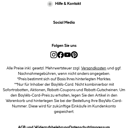
Hilfe & Kontakt
Social Media
Folgen Sie uns
Alle Preise inkl. gesetzl. Mehrwertsteuer zzgl.
Versandkosten
und ggf.
Nachnahmegebühren, wenn nicht anders angegeben.
*Preis bestimmt sich auf Basis Ihres hinterlegten Marktes.
**Nur für Inhaber der BayWa-Card. Nicht kombinierbar mit
Sofortrabatten, Aktionen, Rabatt-Coupons und Rabatt-Gutscheinen. Um
den BayWa-Card-Preis zu erhalten, legen Sie den Artikel in den
Warenkorb und hinterlegen Sie bei der Bestellung Ihre BayWa-Card-
Nummer. Diese wird für zukünftige Einkäufe im Kundenkonto
gespeichert.
(öffnet ein Dialogfeld)
(öffnet ein Dialogfeld)
(öffnet ein
AGB und Widerrufsbelehrung
Datenschutz
Impressum