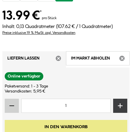
13.99 €
*
pro Stück
Inhalt:
0,13 Quadratmeter
(107.62 € / 1 Quadratmeter)
Preise inklusive 19 % MwSt. zzgl. Versandkosten
LIEFERN LASSEN
IM MARKT ABHOLEN
ARTIKEL NICHT VERFÜGBAR
ARTIK
Online verfügbar
Paketversand: 1 - 3 Tage
Versandkosten: 5,95 €
IN DEN WARENKORB