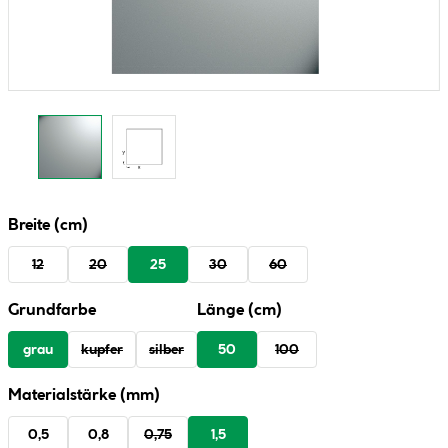
Breite (cm)
12
20
25
30
60
Grundfarbe
Länge (cm)
grau
kupfer
silber
50
100
Materialstärke (mm)
0,5
0,8
0,75
1,5