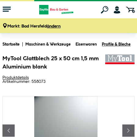
Markt:
Bad Hersfeld
ändern
Zum Hauptinhalt springen
Startseite
Maschinen & Werkzeuge
Eisenwaren
Profile & Bleche
MyTool Glattblech 25 x 50 cm 1,5 mm
Aluminium blank
Produktdetails
Artikelnummer:
558073
Bildergalerie überspringen